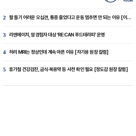
2
팔 들기 어려운 오십견, 통증 줄었다고 운동 멈추면 안 되는 이유 [이병욱 원장 칼럼]
3
리엔에이치, 암경험자 대상 ‘RE:CAN 푸드테라피’ 운영
4
허리 MRI는 정상인데 계속 아픈 이유 [차기용 원장 칼럼]
5
휴가철 건강검진, 금식·복용약 등 사전 확인 필요 [정도감 원장 칼럼]