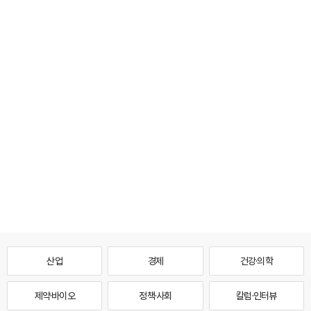
산업
경제
건강·의학
제약·바이오
정책·사회
칼럼·인터뷰