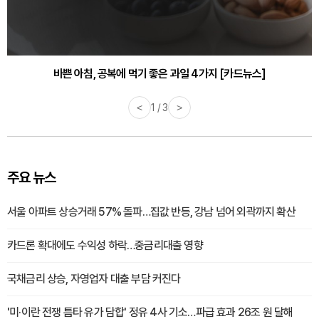
바쁜 아침, 공복에 먹기 좋은 과일 4가지 [카드뉴스]
<
1 / 3
>
주요 뉴스
서울 아파트 상승거래 57% 돌파…집값 반등, 강남 넘어 외곽까지 확산
카드론 확대에도 수익성 하락…중금리대출 영향
국채금리 상승, 자영업자 대출 부담 커진다
'미·이란 전쟁 틈타 유가 담합' 정유 4사 기소…파급 효과 26조 원 달해