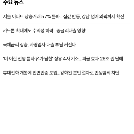
주요 뉴스
서울 아파트 상승거래 57% 돌파…집값 반등, 강남 넘어 외곽까지 확산
카드론 확대에도 수익성 하락…중금리대출 영향
국채금리 상승, 자영업자 대출 부담 커진다
'미·이란 전쟁 틈타 유가 담합' 정유 4사 기소…파급 효과 26조 원 달해
휴대전화 개통에 안면인증 도입...강화된 본인 절차로 민생범죄 차단