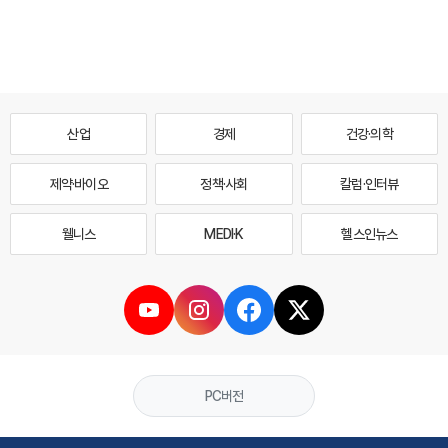
산업
경제
건강·의학
제약·바이오
정책·사회
칼럼·인터뷰
웰니스
MEDI·K
헬스인뉴스
PC버전