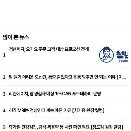
많이 본 뉴스
청년피자, 요기요 주문 고객 대상 프로모션 전개
1
2
팔 들기 어려운 오십견, 통증 줄었다고 운동 멈추면 안 되는 이유 [이병욱 원장 칼럼]
3
리엔에이치, 암경험자 대상 ‘RE:CAN 푸드테라피’ 운영
4
허리 MRI는 정상인데 계속 아픈 이유 [차기용 원장 칼럼]
5
휴가철 건강검진, 금식·복용약 등 사전 확인 필요 [정도감 원장 칼럼]