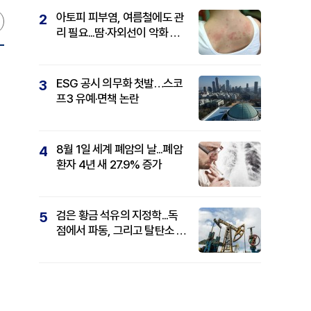
아토피 피부염, 여름철에도 관
2
리 필요...땀·자외선이 악화 요
인
ESG 공시 의무화 첫발…스코
3
프3 유예·면책 논란
8월 1일 세계 폐암의 날...폐암
4
환자 4년 새 27.9% 증가
검은 황금 석유의 지정학...독
5
점에서 파동, 그리고 탈탄소 패
권까지