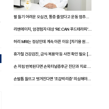
팔 들기 어려운 오십견, 통증 줄었다고 운동 멈추면 안 되는 이유 [이병욱 원장 칼럼]
을
리엔에이치, 암경험자 대상 ‘RE:CAN 푸드테라피’ 운영
허리 MRI는 정상인데 계속 아픈 이유 [차기용 원장 칼럼]
휴가철 건강검진, 금식·복용약 등 사전 확인 필요 [정도감 원장 칼럼]
손 저림 반복된다면 손목터널증후군 진단과 치료 시기 살펴야 [김동현 원장 칼럼]
손발톱 들뜨고 벗겨진다면 '조갑박리증' 의심해야 [김철윤 원장 칼럼]