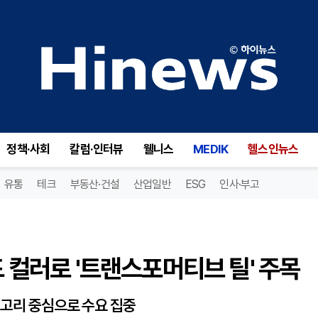
 컬러로 '트랜스포머티브 틸' 주목
정책·사회
칼럼·인터뷰
웰니스
MEDIK
헬스인뉴스
유통
테크
부동산·건설
산업일반
ESG
인사·부고
드 컬러로 '트랜스포머티브 틸' 주목
테고리 중심으로 수요 집중