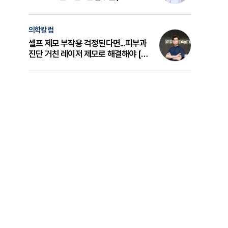
의 원리와 선택 기준 [길건 원장 칼럼]
의학칼럼
셀프 제모 부작용 걱정된다면...피부과
진단 거친 레이저 제모로 해결해야 [변
준석 원장 칼럼]