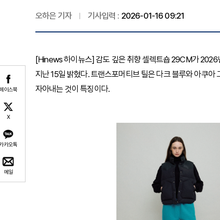
오하은 기자
기사입력 :
2026-01-16 09:21
[Hinews 하이뉴스] 감도 깊은 취향 셀렉트숍 29CM가 20
지난 15일 밝혔다. 트랜스포머티브 틸은 다크 블루와 아쿠아
자아내는 것이 특징이다.
페이스북
X
카카오톡
메일