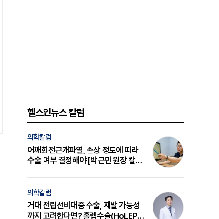
헬스인뉴스 칼럼
의학칼럼
어깨회전근개파열, 손상 정도에 따라
수술 여부 결정해야 [박근민 원장 칼
럼]
의학칼럼
거대 전립선비대증 수술, 재발 가능성
까지 고려한다면? 홀렙수술(HoLEP)