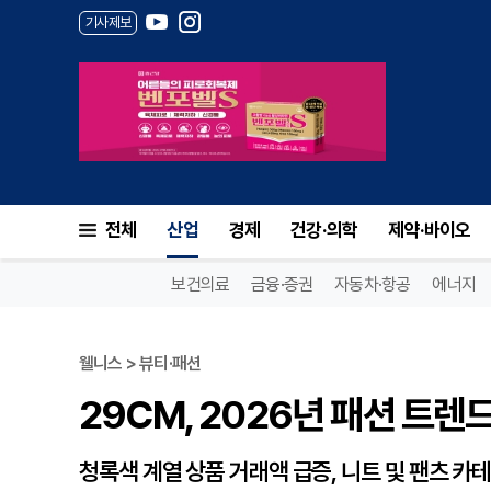
기사제보
29CM, 2026년 패션 트렌드
전체
산업
경제
건강·의학
제약·바이오
보건의료
금융·증권
자동차·항공
에너지
웰니스 > 뷰티·패션
29CM, 2026년 패션 트렌
청록색 계열 상품 거래액 급증, 니트 및 팬츠 카