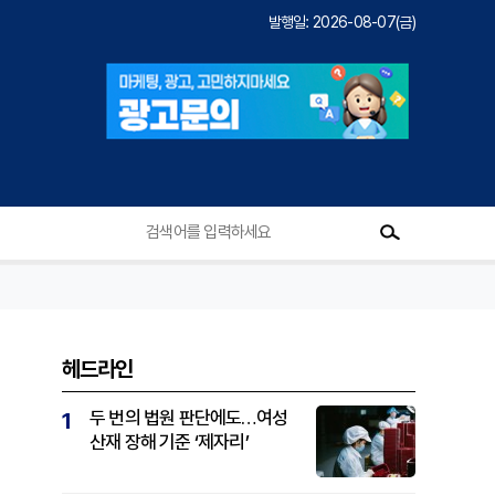
발행일: 2026-08-07(금)
헤드라인
두 번의 법원 판단에도…여성
1
산재 장해 기준 ‘제자리’