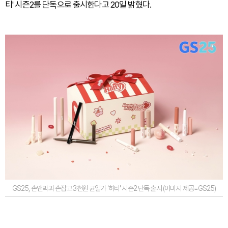
티' 시즌2를 단독으로 출시한다고 20일 밝혔다.
GS25, 손앤박과 손잡고 3천원 균일가 '하티' 시즌2 단독 출시 (이미지 제공=GS25)