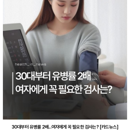
30대부터 유병률 2배...여자에게 꼭 필요한 검사는? [카드뉴스]
감기·독감 예방하고 면역력 높이는 4가지 영양제 [카드뉴스]