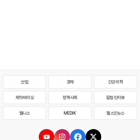
산업
경제
건강·의학
제약·바이오
정책·사회
칼럼·인터뷰
웰니스
MEDI·K
헬스인뉴스