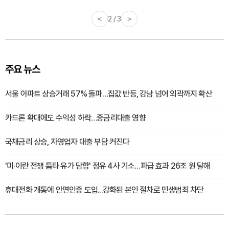
<
2 / 3
>
주요 뉴스
서울 아파트 상승거래 57% 돌파…집값 반등, 강남 넘어 외곽까지 확산
카드론 확대에도 수익성 하락…중금리대출 영향
국채금리 상승, 자영업자 대출 부담 커진다
'미·이란 전쟁 틈타 유가 담합' 정유 4사 기소…파급 효과 26조 원 달해
휴대전화 개통에 안면인증 도입...강화된 본인 절차로 민생범죄 차단