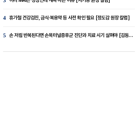
3
허리 MRI는 정상인데 계속 아픈 이유 [차기용 원장 칼럼]
4
휴가철 건강검진, 금식·복용약 등 사전 확인 필요 [정도감 원장 칼럼]
5
손 저림 반복된다면 손목터널증후군 진단과 치료 시기 살펴야 [김동현 원장 칼럼]