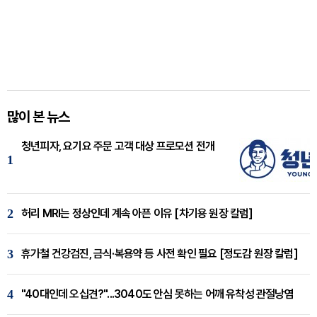
많이 본 뉴스
청년피자, 요기요 주문 고객 대상 프로모션 전개
1
2
허리 MRI는 정상인데 계속 아픈 이유 [차기용 원장 칼럼]
3
휴가철 건강검진, 금식·복용약 등 사전 확인 필요 [정도감 원장 칼럼]
4
"40대인데 오십견?"...3040도 안심 못하는 어깨 유착성 관절낭염