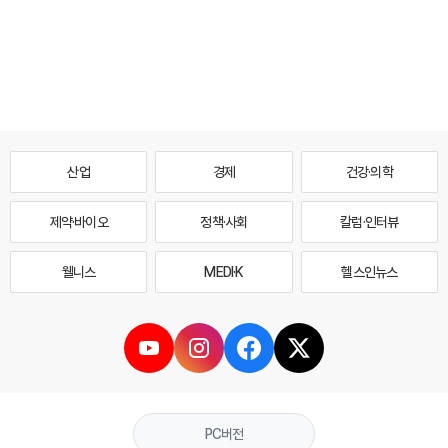
산업
경제
건강·의학
제약·바이오
정책·사회
칼럼·인터뷰
웰니스
MEDI·K
헬스인뉴스
PC버전