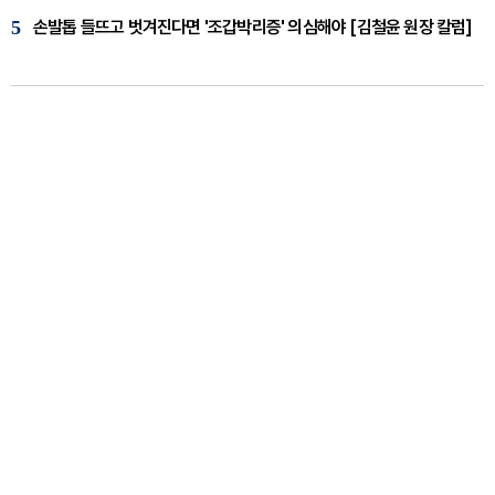
5
손발톱 들뜨고 벗겨진다면 '조갑박리증' 의심해야 [김철윤 원장 칼럼]