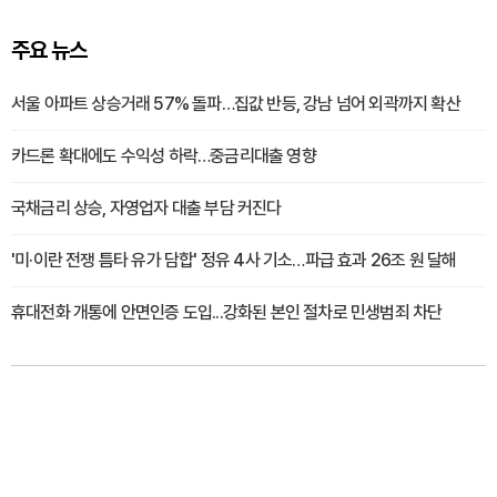
주요 뉴스
서울 아파트 상승거래 57% 돌파…집값 반등, 강남 넘어 외곽까지 확산
카드론 확대에도 수익성 하락…중금리대출 영향
국채금리 상승, 자영업자 대출 부담 커진다
'미·이란 전쟁 틈타 유가 담합' 정유 4사 기소…파급 효과 26조 원 달해
휴대전화 개통에 안면인증 도입...강화된 본인 절차로 민생범죄 차단