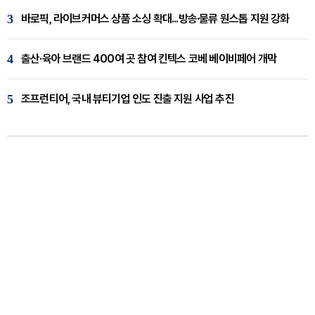
3
바로픽, 라이브커머스 상품 소싱 확대...방송·물류 원스톱 지원 강화
4
출산·육아 브랜드 400여 곳 참여 킨텍스 코베 베이비페어 개막
5
조프런티어, 국내 뷰티기업 인도 진출 지원 사업 추진