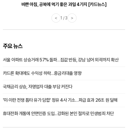
바쁜 아침, 공복에 먹기 좋은 과일 4가지 [카드뉴스]
<
1 / 3
>
주요 뉴스
서울 아파트 상승거래 57% 돌파…집값 반등, 강남 넘어 외곽까지 확산
카드론 확대에도 수익성 하락…중금리대출 영향
국채금리 상승, 자영업자 대출 부담 커진다
'미·이란 전쟁 틈타 유가 담합' 정유 4사 기소…파급 효과 26조 원 달해
휴대전화 개통에 안면인증 도입...강화된 본인 절차로 민생범죄 차단