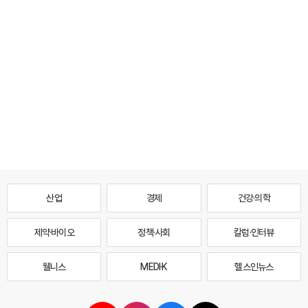
산업
경제
건강·의학
제약·바이오
정책·사회
칼럼·인터뷰
웰니스
MEDI·K
헬스인뉴스