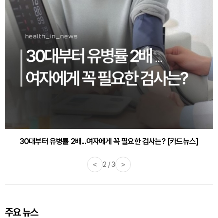
30대부터 유병률 2배...여자에게 꼭 필요한 검사는? [카드뉴스]
감기·독감 예방하고 면역력 높이는 4가지 영양제 [카드뉴스]
<
2 / 3
>
주요 뉴스