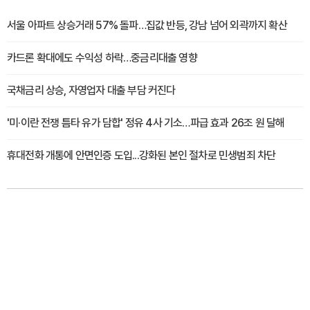
서울 아파트 상승거래 57% 돌파…집값 반등, 강남 넘어 외곽까지 확산
카드론 확대에도 수익성 하락…중금리대출 영향
국채금리 상승, 자영업자 대출 부담 커진다
'미·이란 전쟁 틈타 유가 담합' 정유 4사 기소…파급 효과 26조 원 달해
휴대전화 개통에 안면인증 도입...강화된 본인 절차로 민생범죄 차단