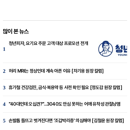
많이 본 뉴스
청년피자, 요기요 주문 고객 대상 프로모션 전개
1
2
허리 MRI는 정상인데 계속 아픈 이유 [차기용 원장 칼럼]
3
휴가철 건강검진, 금식·복용약 등 사전 확인 필요 [정도감 원장 칼럼]
4
"40대인데 오십견?"...3040도 안심 못하는 어깨 유착성 관절낭염
5
손발톱 들뜨고 벗겨진다면 '조갑박리증' 의심해야 [김철윤 원장 칼럼]