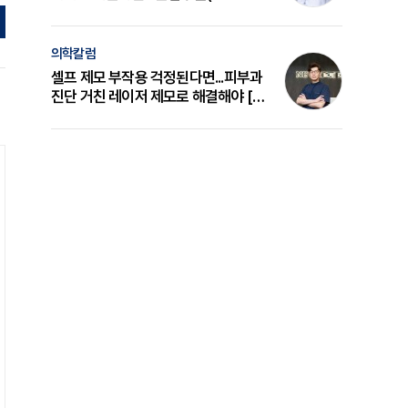
의 원리와 선택 기준 [길건 원장 칼럼]
의학칼럼
셀프 제모 부작용 걱정된다면...피부과
진단 거친 레이저 제모로 해결해야 [변
준석 원장 칼럼]