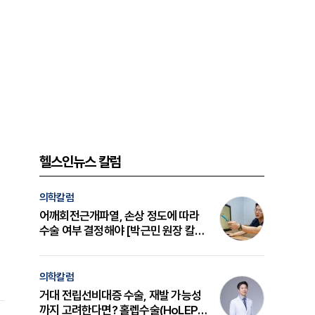
헬스인뉴스 칼럼
의학칼럼
어깨회전근개파열, 손상 정도에 따라
수술 여부 결정해야 [박근민 원장 칼
럼]
의학칼럼
거대 전립선비대증 수술, 재발 가능성
까지 고려한다면? 홀렙수술(HoLEP)