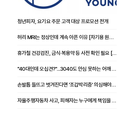
청년피자, 요기요 주문 고객 대상 프로모션 전개
허리 MRI는 정상인데 계속 아픈 이유 [차기용 원장 칼럼]
휴가철 건강검진, 금식·복용약 등 사전 확인 필요 [정도감 원장 칼럼]
"40대인데 오십견?"...3040도 안심 못하는 어깨 유착성 관절낭염
손발톱 들뜨고 벗겨진다면 '조갑박리증' 의심해야 [김철윤 원장 칼럼]
자율주행자동차 사고, 피해자는 누구에게 책임을 물을 수 있을까