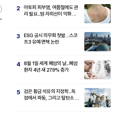
아토피 피부염, 여름철에도 관
2
리 필요...땀·자외선이 악화 요
인
ESG 공시 의무화 첫발…스코
3
프3 유예·면책 논란
8월 1일 세계 폐암의 날...폐암
4
환자 4년 새 27.9% 증가
검은 황금 석유의 지정학...독
5
점에서 파동, 그리고 탈탄소 패
권까지