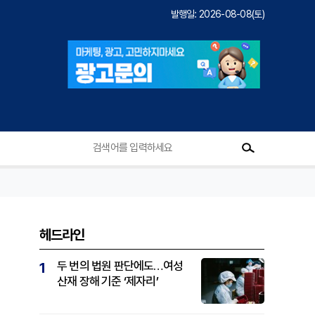
발행일: 2026-08-08(토)
헤드라인
두 번의 법원 판단에도…여성
1
산재 장해 기준 ‘제자리’