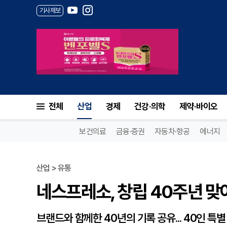
기사제보
네스프레소, 창립 40주년 맞아
전체
산업
경제
건강·의학
제약·바이오
보건의료
금융·증권
자동차·항공
에너지
산업 > 유통
네스프레소, 창립 40주년 맞
브랜드와 함께한 40년의 기록 공유... 40인 특별