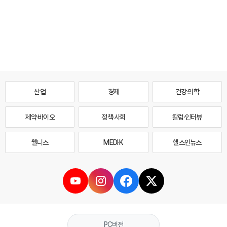
산업
경제
건강·의학
제약·바이오
정책·사회
칼럼·인터뷰
웰니스
MEDI·K
헬스인뉴스
PC버전