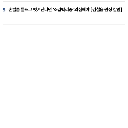
5
손발톱 들뜨고 벗겨진다면 '조갑박리증' 의심해야 [김철윤 원장 칼럼]