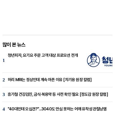
많이 본 뉴스
청년피자, 요기요 주문 고객 대상 프로모션 전개
1
2
허리 MRI는 정상인데 계속 아픈 이유 [차기용 원장 칼럼]
3
휴가철 건강검진, 금식·복용약 등 사전 확인 필요 [정도감 원장 칼럼]
4
"40대인데 오십견?"...3040도 안심 못하는 어깨 유착성 관절낭염