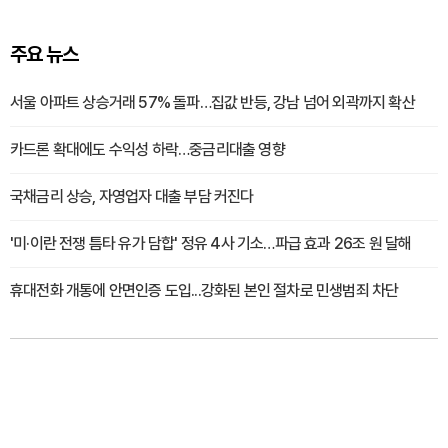
주요 뉴스
서울 아파트 상승거래 57% 돌파…집값 반등, 강남 넘어 외곽까지 확산
카드론 확대에도 수익성 하락…중금리대출 영향
국채금리 상승, 자영업자 대출 부담 커진다
'미·이란 전쟁 틈타 유가 담합' 정유 4사 기소…파급 효과 26조 원 달해
휴대전화 개통에 안면인증 도입...강화된 본인 절차로 민생범죄 차단