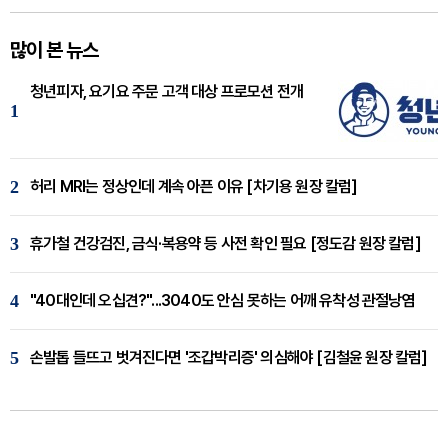
많이 본 뉴스
청년피자, 요기요 주문 고객 대상 프로모션 전개
1
2
허리 MRI는 정상인데 계속 아픈 이유 [차기용 원장 칼럼]
3
휴가철 건강검진, 금식·복용약 등 사전 확인 필요 [정도감 원장 칼럼]
4
"40대인데 오십견?"...3040도 안심 못하는 어깨 유착성 관절낭염
5
손발톱 들뜨고 벗겨진다면 '조갑박리증' 의심해야 [김철윤 원장 칼럼]