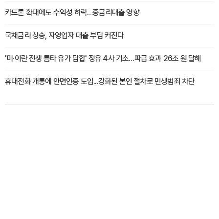
카드론 확대에도 수익성 하락…중금리대출 영향
국채금리 상승, 자영업자 대출 부담 커진다
'미·이란 전쟁 틈타 유가 담합' 정유 4사 기소…파급 효과 26조 원 달해
휴대전화 개통에 안면인증 도입...강화된 본인 절차로 민생범죄 차단