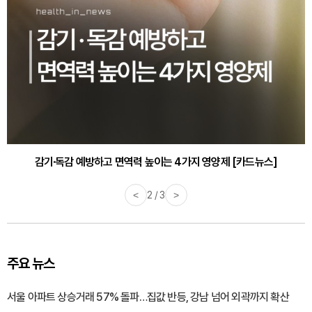
감기·독감 예방하고 면역력 높이는 4가지 영양제 [카드뉴스]
<
3 / 3
>
주요 뉴스
서울 아파트 상승거래 57% 돌파…집값 반등, 강남 넘어 외곽까지 확산