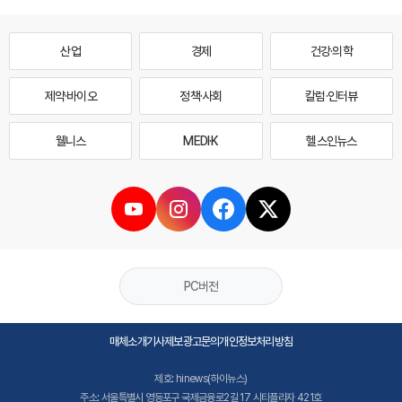
산업
경제
건강·의학
제약·바이오
정책·사회
칼럼·인터뷰
웰니스
MEDI·K
헬스인뉴스
PC버전
매체소개
기사제보
광고문의
개인정보처리방침
제호: hinews(하이뉴스)
주소: 서울특별시 영등포구 국제금융로2길 17 시티플라자 421호