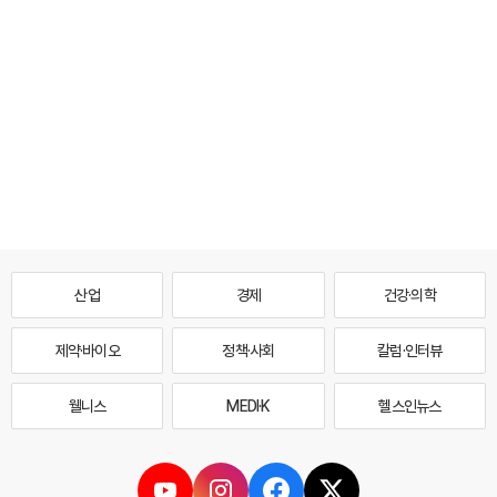
산업
경제
건강·의학
제약·바이오
정책·사회
칼럼·인터뷰
웰니스
MEDI·K
헬스인뉴스