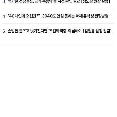
3
휴가철 건강검진, 금식·복용약 등 사전 확인 필요 [정도감 원장 칼럼]
4
"40대인데 오십견?"...3040도 안심 못하는 어깨 유착성 관절낭염
5
손발톱 들뜨고 벗겨진다면 '조갑박리증' 의심해야 [김철윤 원장 칼럼]