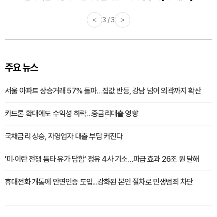
<
3 / 3
>
주요 뉴스
서울 아파트 상승거래 57% 돌파…집값 반등, 강남 넘어 외곽까지 확산
카드론 확대에도 수익성 하락…중금리대출 영향
국채금리 상승, 자영업자 대출 부담 커진다
'미·이란 전쟁 틈타 유가 담합' 정유 4사 기소…파급 효과 26조 원 달해
휴대전화 개통에 안면인증 도입...강화된 본인 절차로 민생범죄 차단