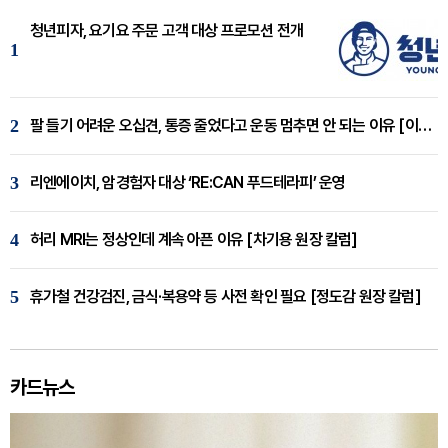
청년피자, 요기요 주문 고객 대상 프로모션 전개
1
2
팔 들기 어려운 오십견, 통증 줄었다고 운동 멈추면 안 되는 이유 [이병욱 원장 칼럼]
3
리엔에이치, 암경험자 대상 ‘RE:CAN 푸드테라피’ 운영
4
허리 MRI는 정상인데 계속 아픈 이유 [차기용 원장 칼럼]
5
휴가철 건강검진, 금식·복용약 등 사전 확인 필요 [정도감 원장 칼럼]
카드뉴스