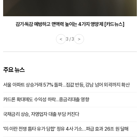
감기·독감 예방하고 면역력 높이는 4가지 영양제 [카드뉴스]
<
3 / 3
>
주요 뉴스
서울 아파트 상승거래 57% 돌파…집값 반등, 강남 넘어 외곽까지 확산
카드론 확대에도 수익성 하락…중금리대출 영향
국채금리 상승, 자영업자 대출 부담 커진다
'미·이란 전쟁 틈타 유가 담합' 정유 4사 기소…파급 효과 26조 원 달해