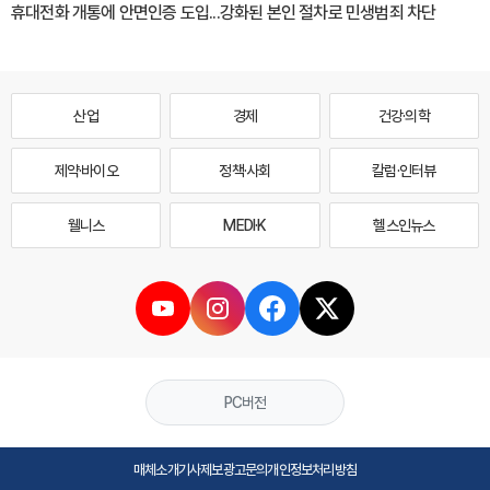
휴대전화 개통에 안면인증 도입...강화된 본인 절차로 민생범죄 차단
산업
경제
건강·의학
제약·바이오
정책·사회
칼럼·인터뷰
웰니스
MEDI·K
헬스인뉴스
PC버전
매체소개
기사제보
광고문의
개인정보처리방침