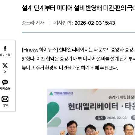
설계 단계부터 미디어 설비 반영해 미관·편의 극대
송소라 기자
기사입력 :
2026-02-03 15:43
[Hinews 하이뉴스] 현대엘리베이터는 타운보드중앙과 승강
페이스북
밝혔다. 이번 협약은 승강기 내부 미디어 설비를 설계 단계
높이고 주거 환경의 미관을 개선하기 위해 추진됐다.
X
카카오톡
메일