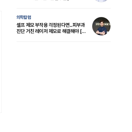
의 원리와 선택 기준 [길건 원장 칼럼]
의학칼럼
셀프 제모 부작용 걱정된다면...피부과
진단 거친 레이저 제모로 해결해야 [변
준석 원장 칼럼]