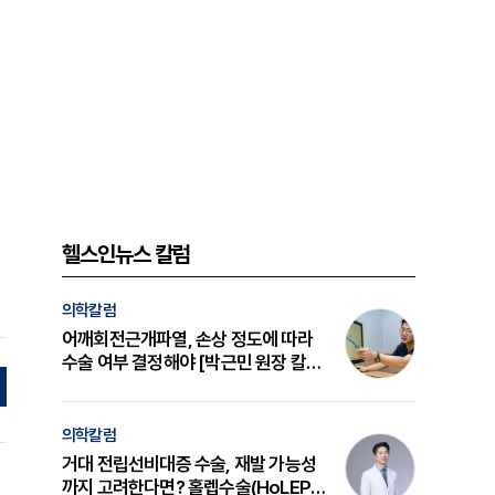
헬스인뉴스 칼럼
의학칼럼
어깨회전근개파열, 손상 정도에 따라
수술 여부 결정해야 [박근민 원장 칼
럼]
의학칼럼
거대 전립선비대증 수술, 재발 가능성
까지 고려한다면? 홀렙수술(HoLEP)