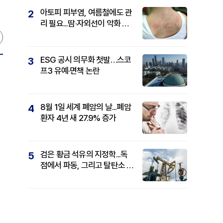
아토피 피부염, 여름철에도 관
2
리 필요...땀·자외선이 악화 요
인
ESG 공시 의무화 첫발…스코
3
프3 유예·면책 논란
8월 1일 세계 폐암의 날...폐암
4
환자 4년 새 27.9% 증가
검은 황금 석유의 지정학...독
5
점에서 파동, 그리고 탈탄소 패
권까지