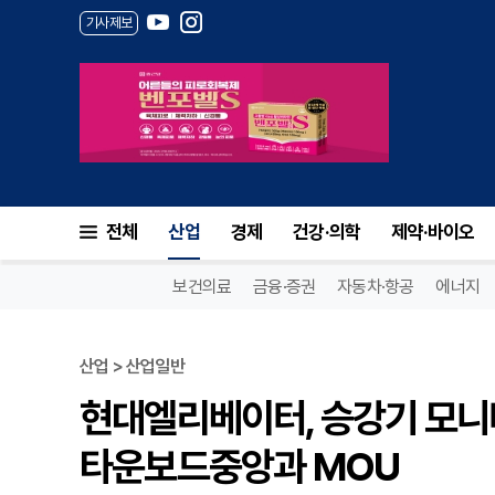
기사제보
전체
산업
경제
건강·의학
제약·바이오
보건의료
금융·증권
자동차·항공
에너지
산업 > 산업일반
현대엘리베이터, 승강기 모니터 
타운보드중앙과 MOU