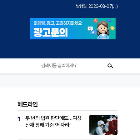
발행일: 2026-08-07(금)
헤드라인
두 번의 법원 판단에도…여성
1
산재 장해 기준 ‘제자리’