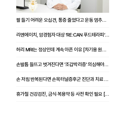
팔 들기 어려운 오십견, 통증 줄었다고 운동 멈추면 안 되는 이유 [이병욱 원장 칼럼]
리엔에이치, 암경험자 대상 ‘RE:CAN 푸드테라피’ 운영
허리 MRI는 정상인데 계속 아픈 이유 [차기용 원장 칼럼]
손발톱 들뜨고 벗겨진다면 '조갑박리증' 의심해야 [김철윤 원장 칼럼]
손 저림 반복된다면 손목터널증후군 진단과 치료 시기 살펴야 [김동현 원장 칼럼]
휴가철 건강검진, 금식·복용약 등 사전 확인 필요 [정도감 원장 칼럼]