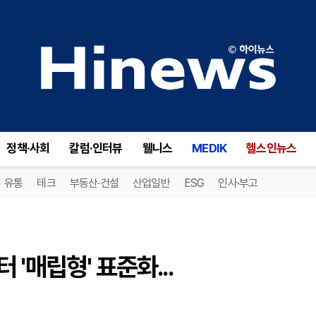
현대엘리베이터, 승강기 모니터 '매립형' 표준화... 타운보드중앙과 MOU
정책·사회
칼럼·인터뷰
웰니스
MEDIK
헬스인뉴스
유통
테크
부동산·건설
산업일반
ESG
인사·부고
'매립형' 표준화...