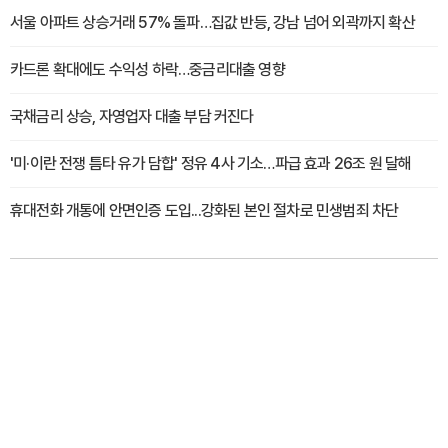
서울 아파트 상승거래 57% 돌파…집값 반등, 강남 넘어 외곽까지 확산
카드론 확대에도 수익성 하락…중금리대출 영향
국채금리 상승, 자영업자 대출 부담 커진다
'미·이란 전쟁 틈타 유가 담합' 정유 4사 기소…파급 효과 26조 원 달해
휴대전화 개통에 안면인증 도입...강화된 본인 절차로 민생범죄 차단