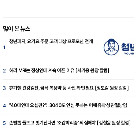
많이 본 뉴스
청년피자, 요기요 주문 고객 대상 프로모션 전개
1
2
허리 MRI는 정상인데 계속 아픈 이유 [차기용 원장 칼럼]
3
휴가철 건강검진, 금식·복용약 등 사전 확인 필요 [정도감 원장 칼럼]
4
"40대인데 오십견?"...3040도 안심 못하는 어깨 유착성 관절낭염
5
손발톱 들뜨고 벗겨진다면 '조갑박리증' 의심해야 [김철윤 원장 칼럼]