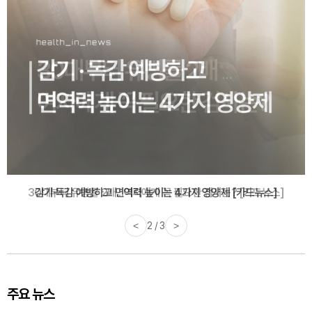
감기·독감 예방하고 면역력 높이는 4가지 영양제 [카드뉴스]
<
3 / 3
>
주요 뉴스