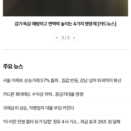
감기·독감 예방하고 면역력 높이는 4가지 영양제 [카드뉴스]
<
3 / 3
>
주요 뉴스
서울 아파트 상승거래 57% 돌파…집값 반등, 강남 넘어 외곽까지 확산
카드론 확대에도 수익성 하락…중금리대출 영향
국채금리 상승, 자영업자 대출 부담 커진다
'미·이란 전쟁 틈타 유가 담합' 정유 4사 기소…파급 효과 26조 원 달해