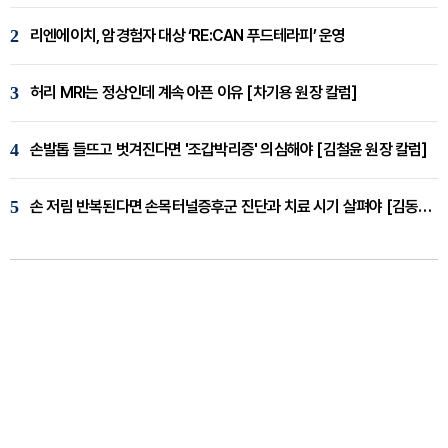
2
리엔에이치, 암경험자 대상 ‘RE:CAN 푸드테라피’ 운영
3
허리 MRI는 정상인데 계속 아픈 이유 [차기용 원장 칼럼]
4
손발톱 들뜨고 벗겨진다면 '조갑박리증' 의심해야 [김철윤 원장 칼럼]
5
손 저림 반복된다면 손목터널증후군 진단과 치료 시기 살펴야 [김동현 원장 칼럼]