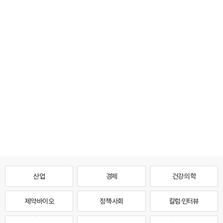
산업
경제
건강·의학
제약·바이오
정책·사회
칼럼·인터뷰