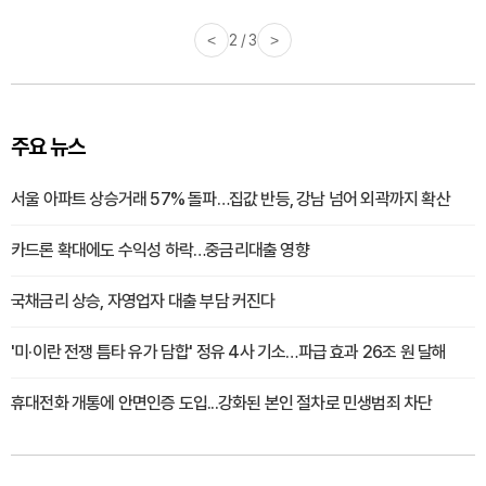
<
3 / 3
>
주요 뉴스
서울 아파트 상승거래 57% 돌파…집값 반등, 강남 넘어 외곽까지 확산
카드론 확대에도 수익성 하락…중금리대출 영향
국채금리 상승, 자영업자 대출 부담 커진다
'미·이란 전쟁 틈타 유가 담합' 정유 4사 기소…파급 효과 26조 원 달해
휴대전화 개통에 안면인증 도입...강화된 본인 절차로 민생범죄 차단