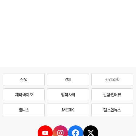
산업
경제
건강·의학
제약·바이오
정책·사회
칼럼·인터뷰
웰니스
MEDI·K
헬스인뉴스