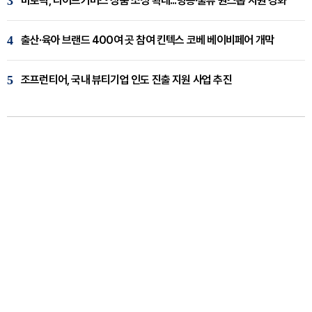
3
바로픽, 라이브커머스 상품 소싱 확대...방송·물류 원스톱 지원 강화
4
출산·육아 브랜드 400여 곳 참여 킨텍스 코베 베이비페어 개막
5
조프런티어, 국내 뷰티기업 인도 진출 지원 사업 추진