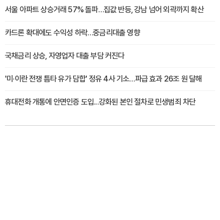
서울 아파트 상승거래 57% 돌파…집값 반등, 강남 넘어 외곽까지 확산
카드론 확대에도 수익성 하락…중금리대출 영향
국채금리 상승, 자영업자 대출 부담 커진다
'미·이란 전쟁 틈타 유가 담합' 정유 4사 기소…파급 효과 26조 원 달해
휴대전화 개통에 안면인증 도입...강화된 본인 절차로 민생범죄 차단