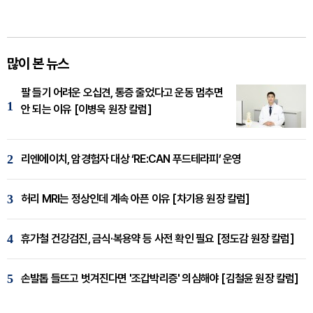
많이 본 뉴스
팔 들기 어려운 오십견, 통증 줄었다고 운동 멈추면
1
안 되는 이유 [이병욱 원장 칼럼]
2
리엔에이치, 암경험자 대상 ‘RE:CAN 푸드테라피’ 운영
3
허리 MRI는 정상인데 계속 아픈 이유 [차기용 원장 칼럼]
4
휴가철 건강검진, 금식·복용약 등 사전 확인 필요 [정도감 원장 칼럼]
5
손발톱 들뜨고 벗겨진다면 '조갑박리증' 의심해야 [김철윤 원장 칼럼]