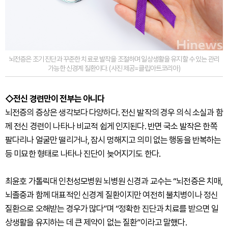
뇌전증은 조기 진단과 꾸준한 치료로 발작을 조절하며 일상생활을 유지할 수 있는 관리
가능한 신경계 질환이다. (사진 제공=클립아트코리아)
◇전신 경련만이 전부는 아니다
뇌전증의 증상은 생각보다 다양하다. 전신 발작의 경우 의식 소실과 함
께 전신 경련이 나타나 비교적 쉽게 인지된다. 반면 국소 발작은 한쪽
팔다리나 얼굴만 떨리거나, 잠시 멍해지고 의미 없는 행동을 반복하는
등 미묘한 형태로 나타나 진단이 늦어지기도 한다.
최윤호 가톨릭대 인천성모병원 뇌병원 신경과 교수는 “뇌전증은 치매,
뇌졸중과 함께 대표적인 신경계 질환이지만 여전히 불치병이나 정신
질환으로 오해받는 경우가 많다”며 “정확한 진단과 치료를 받으면 일
상생활을 유지하는 데 큰 제약이 없는 질환”이라고 말했다.