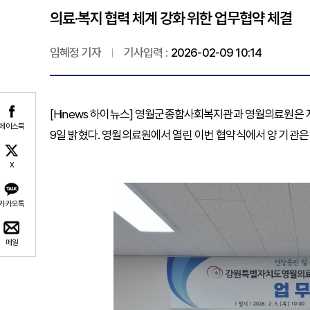
의료·복지 협력 체계 강화 위한 업무협약 체결
임혜정 기자
기사입력 :
2026-02-09 10:14
[Hinews 하이뉴스] 영월군종합사회복지관과 영월의료원은 
페이스북
9일 밝혔다. 영월의료원에서 열린 이번 협약식에서 양 기관은
X
카카오톡
메일