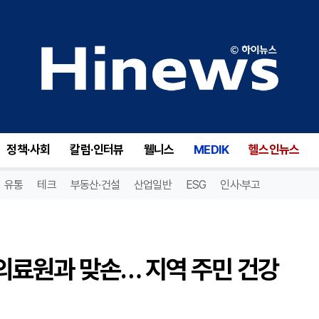
영월군종합사회복지관, 영월의료원과 맞손… 지역 주민 건강 챙긴다
정책·사회
칼럼·인터뷰
웰니스
MEDIK
헬스인뉴스
유통
테크
부동산·건설
산업일반
ESG
인사·부고
료원과 맞손… 지역 주민 건강