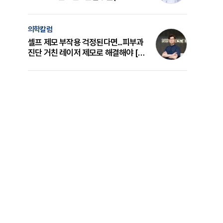
의 원리와 선택 기준 [길건 원장 칼럼]
의학칼럼
셀프 제모 부작용 걱정된다면...피부과
진단 거친 레이저 제모로 해결해야 [변
준석 원장 칼럼]