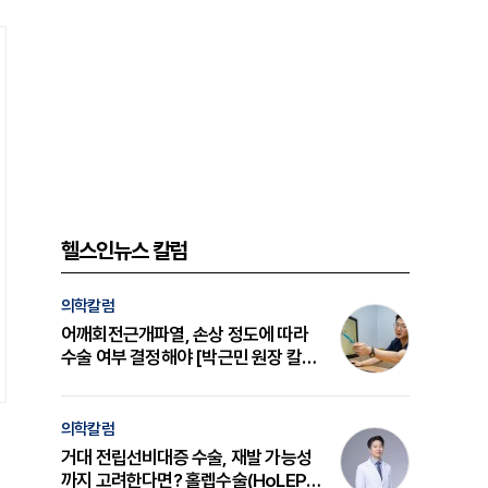
헬스인뉴스 칼럼
의학칼럼
어깨회전근개파열, 손상 정도에 따라
수술 여부 결정해야 [박근민 원장 칼
럼]
의학칼럼
거대 전립선비대증 수술, 재발 가능성
까지 고려한다면? 홀렙수술(HoLEP)