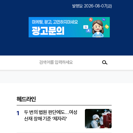
발행일: 2026-08-07(금)
헤드라인
두 번의 법원 판단에도…여성
1
산재 장해 기준 ‘제자리’