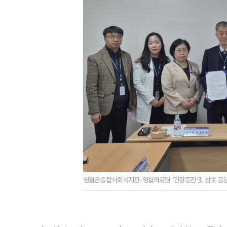
영월군종합사회복지관-영월의료원 ‘건강증진 및 상호 공동 