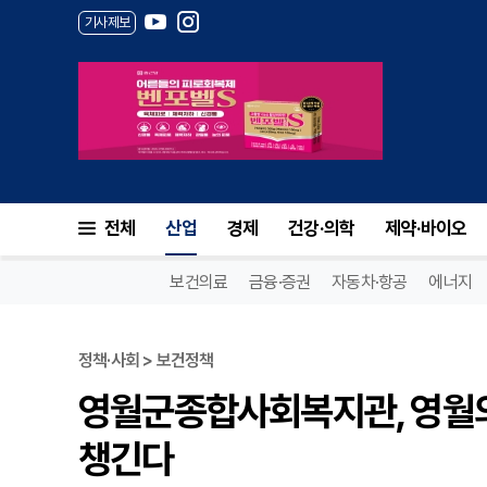
기사제보
전체
산업
경제
건강·의학
제약·바이오
보건의료
금융·증권
자동차·항공
에너지
정책·사회 > 보건정책
영월군종합사회복지관, 영월의
챙긴다