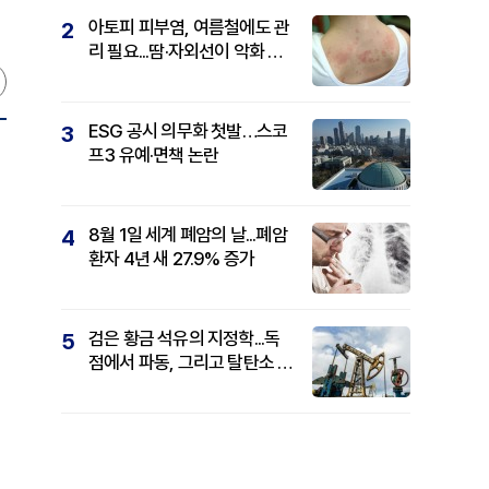
아토피 피부염, 여름철에도 관
2
리 필요...땀·자외선이 악화 요
인
ESG 공시 의무화 첫발…스코
3
프3 유예·면책 논란
8월 1일 세계 폐암의 날...폐암
4
환자 4년 새 27.9% 증가
검은 황금 석유의 지정학...독
5
점에서 파동, 그리고 탈탄소 패
권까지