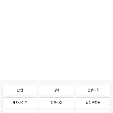
산업
경제
건강·의학
제약·바이오
정책·사회
칼럼·인터뷰