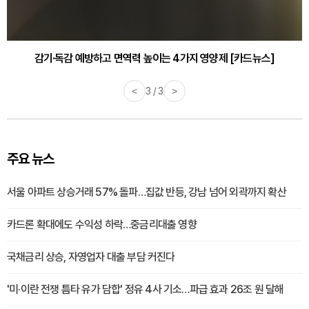
감기·독감 예방하고 면역력 높이는 4가지 영양제 [카드뉴스]
<
3 / 3
>
주요 뉴스
서울 아파트 상승거래 57% 돌파…집값 반등, 강남 넘어 외곽까지 확산
카드론 확대에도 수익성 하락…중금리대출 영향
국채금리 상승, 자영업자 대출 부담 커진다
'미·이란 전쟁 틈타 유가 담합' 정유 4사 기소…파급 효과 26조 원 달해