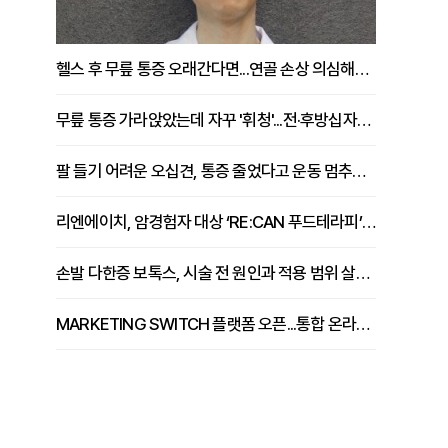
헬스 후 무릎 통증 오래간다면...연골 손상 의심해야 [김상범 원장 칼럼]
무릎 통증 가라앉았는데 자꾸 '휘청'...전·후방십자인대 파열 확인해야 [곽우경 원장 칼럼]
존
팔 들기 어려운 오십견, 통증 줄었다고 운동 멈추면 안 되는 이유 [이병욱 원장 칼럼]
리엔에이치, 암경험자 대상 ‘RE:CAN 푸드테라피’ 운영
손발 다한증 보톡스, 시술 전 원인과 적용 범위 살펴야 [강윤일 원장 칼럼]
MARKETING SWITCH 플랫폼 오픈...통합 온라인 마케팅 서비스 확대