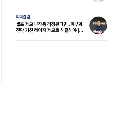
의 원리와 선택 기준 [길건 원장 칼럼]
의학칼럼
셀프 제모 부작용 걱정된다면...피부과
진단 거친 레이저 제모로 해결해야 [변
준석 원장 칼럼]