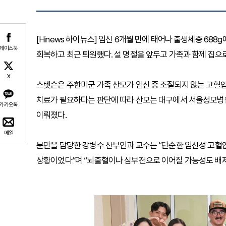
[Hinews 하이뉴스] 임신 6개월 만에 태어나 출생체중 688
페이스북
회복하고 최근 퇴원했다. 설 명절을 앞두고 가족과 함께 집으
X
스텟슨은 주한미군 가족 산모가 임신 중 조절되지 않는 고혈
치료가 필요하다는 판단에 따라 산모는 대구에서 서울성모병원
카카오톡
이뤄졌다.
메일
분만을 담당한 강병수 산부인과 교수는 “단순한 임신성 고혈
상황이었다”며 “뇌출혈이나 심부전으로 이어질 가능성도 배제