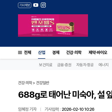
기사제보
688g로 태어난 미숙아, 설 
전체
산업
경제
건강·의학
제약·바이오
보건의료
금융·증권
자동차·항공
에너지
건강·의학 > 건강일반
688g로 태어난 미숙아, 설
임혜정 기자
기사입력 :
2026-02-10 10:26