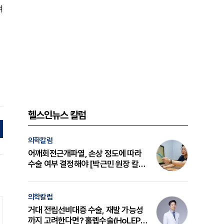
며
헬스인뉴스 칼럼
의학칼럼
어깨회전근개파열, 손상 정도에 따라
수술 여부 결정해야 [박근민 원장 칼
럼]
의학칼럼
거대 전립선비대증 수술, 재발 가능성
까지 고려한다면? 홀렙수술(HoLEP)