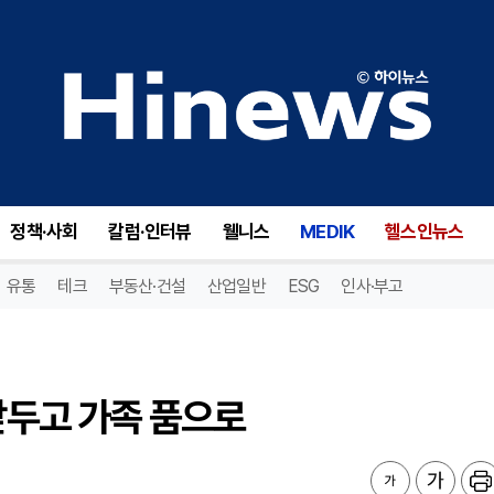
앞두고 가족 품으로
정책·사회
칼럼·인터뷰
웰니스
MEDIK
헬스인뉴스
유통
테크
부동산·건설
산업일반
ESG
인사·부고
 앞두고 가족 품으로