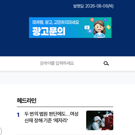
발행일: 2026-08-06(목)
헤드라인
두 번의 법원 판단에도…여성
1
산재 장해 기준 ‘제자리’