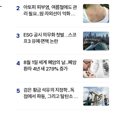
아토피 피부염, 여름철에도 관
2
리 필요...땀·자외선이 악화 요
인
ESG 공시 의무화 첫발…스코
3
프3 유예·면책 논란
8월 1일 세계 폐암의 날...폐암
4
환자 4년 새 27.9% 증가
검은 황금 석유의 지정학...독
5
점에서 파동, 그리고 탈탄소 패
권까지