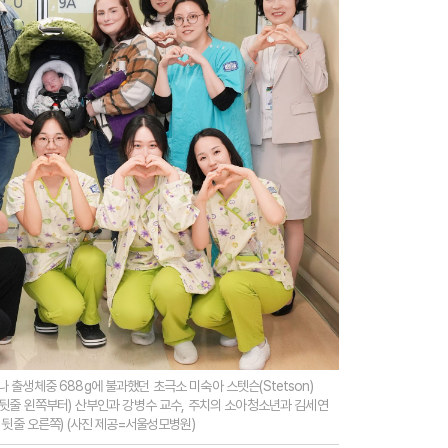
출생체중 688g에 불과했던 초극소 미숙아 스텟슨(Stetson)
(뒷줄 왼쪽부터) 산부인과 강병수 교수, 주치의 소아청소년과 김세연
 뒷줄 오른쪽) (사진 제공=서울성모병원)