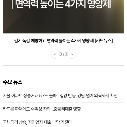
감기·독감 예방하고 면역력 높이는 4가지 영양제 [카드뉴스]
<
3 / 3
>
주요 뉴스
서울 아파트 상승거래 57% 돌파…집값 반등, 강남 넘어 외곽까지 확산
카드론 확대에도 수익성 하락…중금리대출 영향
국채금리 상승, 자영업자 대출 부담 커진다