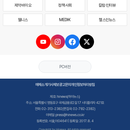
제약·바이오
정책·사회
칼럼·인터뷰
웰니스
MEDI·K
헬스인뉴스
PC버전
매체소개
기사제보
광고문의
개인정보처리방침
제호: hinews(하이뉴스)
주소: 서울특별시 영등포구 국제금융로2길 17 시티플라자 421호
전화: 02-313-2382(편집국: 02-782-2382)
이메일: press@hinews.co.kr
등록번호: 서울,아04641 | 등록일: 2017. 8. 4
Copyright by Hinews. All rights reserved.