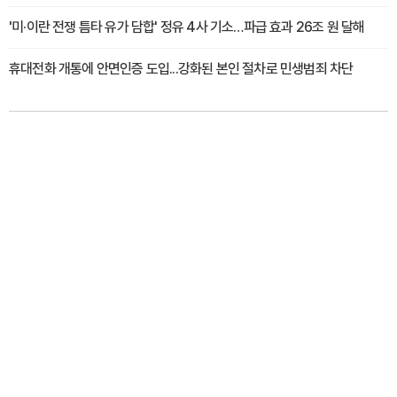
'미·이란 전쟁 틈타 유가 담합' 정유 4사 기소…파급 효과 26조 원 달해
휴대전화 개통에 안면인증 도입...강화된 본인 절차로 민생범죄 차단