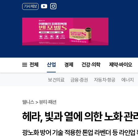
기사제보
헤라, 빛과 열에 의한 노화 관
전체
산업
경제
건강·의학
제약·바이오
보건의료
금융·증권
자동차·항공
에너지
웰니스 > 뷰티·패션
헤라, 빛과 열에 의한 노화 관
광노화 방어 기술 적용한 톤업 라벤더 등 라인업