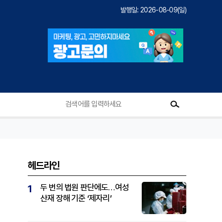
발행일: 2026-08-09(일)
헤드라인
두 번의 법원 판단에도…여성
1
산재 장해 기준 ‘제자리’