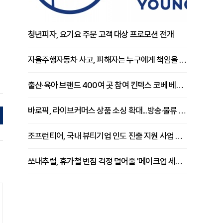
청년피자, 요기요 주문 고객 대상 프로모션 전개
자율주행자동차 사고, 피해자는 누구에게 책임을 물을 수 있을까
출산·육아 브랜드 400여 곳 참여 킨텍스 코베 베이비페어 개막
바로픽, 라이브커머스 상품 소싱 확대...방송·물류 원스톱 지원 강화
조프런티어, 국내 뷰티기업 인도 진출 지원 사업 추진
쏘내추럴, 휴가철 번짐 걱정 덜어줄 '메이크업 세팅 멀티 매직 실러' 제안