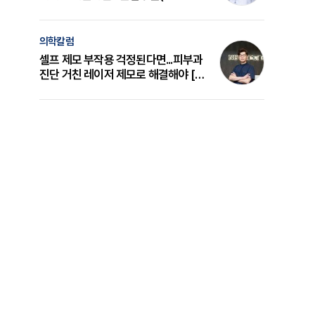
의 원리와 선택 기준 [길건 원장 칼럼]
의학칼럼
셀프 제모 부작용 걱정된다면...피부과
진단 거친 레이저 제모로 해결해야 [변
준석 원장 칼럼]