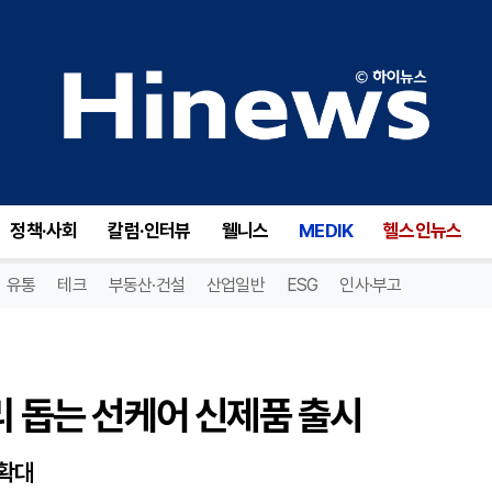
리 돕는 선케어 신제품 출시
정책·사회
칼럼·인터뷰
웰니스
MEDIK
헬스인뉴스
유통
테크
부동산·건설
산업일반
ESG
인사·부고
리 돕는 선케어 신제품 출시
 확대