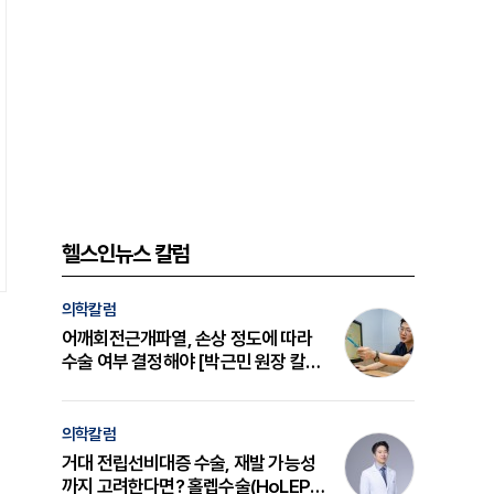
헬스인뉴스 칼럼
의학칼럼
어깨회전근개파열, 손상 정도에 따라
수술 여부 결정해야 [박근민 원장 칼
럼]
의학칼럼
거대 전립선비대증 수술, 재발 가능성
까지 고려한다면? 홀렙수술(HoLEP)