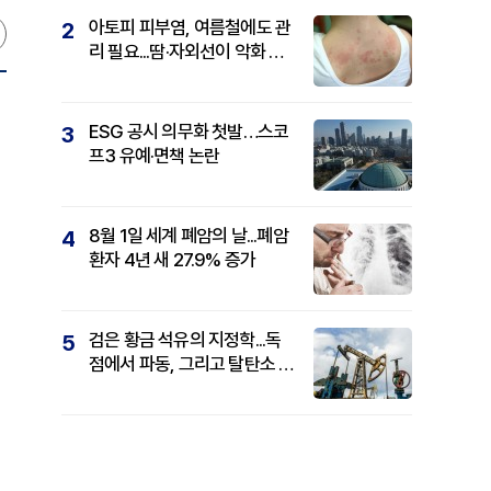
아토피 피부염, 여름철에도 관
2
리 필요...땀·자외선이 악화 요
인
ESG 공시 의무화 첫발…스코
3
프3 유예·면책 논란
8월 1일 세계 폐암의 날...폐암
4
환자 4년 새 27.9% 증가
검은 황금 석유의 지정학...독
5
점에서 파동, 그리고 탈탄소 패
권까지