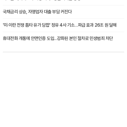
국채금리 상승, 자영업자 대출 부담 커진다
'미·이란 전쟁 틈타 유가 담합' 정유 4사 기소…파급 효과 26조 원 달해
휴대전화 개통에 안면인증 도입...강화된 본인 절차로 민생범죄 차단