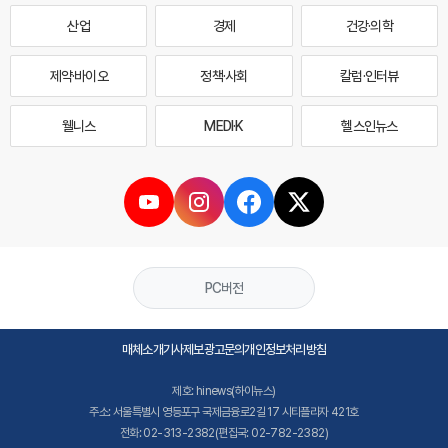
산업
경제
건강·의학
제약·바이오
정책·사회
칼럼·인터뷰
웰니스
MEDI·K
헬스인뉴스
PC버전
매체소개
기사제보
광고문의
개인정보처리방침
제호: hinews(하이뉴스)
주소: 서울특별시 영등포구 국제금융로2길 17 시티플라자 421호
전화: 02-313-2382(편집국: 02-782-2382)