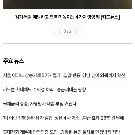
감기·독감 예방하고 면역력 높이는 4가지 영양제 [카드뉴스]
<
3 / 3
>
주요 뉴스
서울 아파트 상승거래 57% 돌파…집값 반등, 강남 넘어 외곽까지 확산
카드론 확대에도 수익성 하락…중금리대출 영향
국채금리 상승, 자영업자 대출 부담 커진다
'미·이란 전쟁 틈타 유가 담합' 정유 4사 기소…파급 효과 26조 원 달해
휴대전화 개통에 안면인증 도입...강화된 본인 절차로 민생범죄 차단