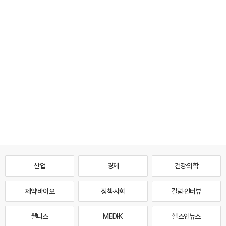
산업
경제
건강·의학
제약·바이오
정책·사회
칼럼·인터뷰
웰니스
MEDI·K
헬스인뉴스