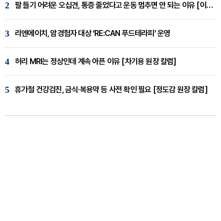
2
팔 들기 어려운 오십견, 통증 줄었다고 운동 멈추면 안 되는 이유 [이병욱 원장 칼럼]
3
리엔에이치, 암경험자 대상 ‘RE:CAN 푸드테라피’ 운영
4
허리 MRI는 정상인데 계속 아픈 이유 [차기용 원장 칼럼]
5
휴가철 건강검진, 금식·복용약 등 사전 확인 필요 [정도감 원장 칼럼]