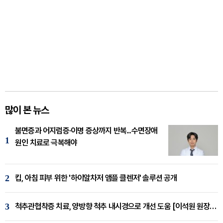
많이 본 뉴스
불면증과 어지럼증·이명 증상까지 반복...수면장애
1
원인 치료로 극복해야
2
킵, 아침 피부 위한 '하이알차저 앰플 클렌저' 솔루션 공개
3
척추관협착증 치료, 양방향 척추 내시경으로 개선 도움 [이석원 원장 칼럼]