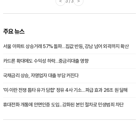
<
3 / 3
>
주요 뉴스
서울 아파트 상승거래 57% 돌파…집값 반등, 강남 넘어 외곽까지 확산
카드론 확대에도 수익성 하락…중금리대출 영향
국채금리 상승, 자영업자 대출 부담 커진다
'미·이란 전쟁 틈타 유가 담합' 정유 4사 기소…파급 효과 26조 원 달해
휴대전화 개통에 안면인증 도입...강화된 본인 절차로 민생범죄 차단