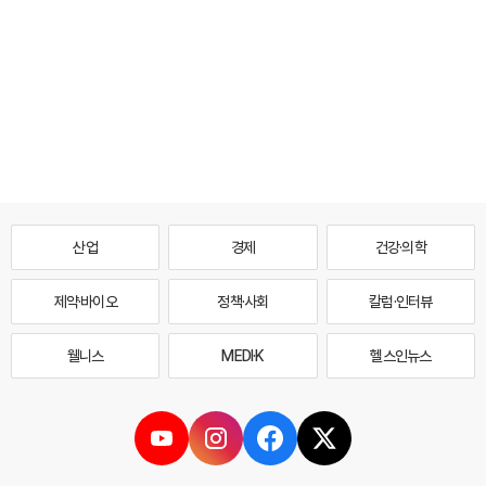
산업
경제
건강·의학
제약·바이오
정책·사회
칼럼·인터뷰
웰니스
MEDI·K
헬스인뉴스