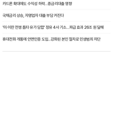
카드론 확대에도 수익성 하락…중금리대출 영향
국채금리 상승, 자영업자 대출 부담 커진다
'미·이란 전쟁 틈타 유가 담합' 정유 4사 기소…파급 효과 26조 원 달해
휴대전화 개통에 안면인증 도입...강화된 본인 절차로 민생범죄 차단