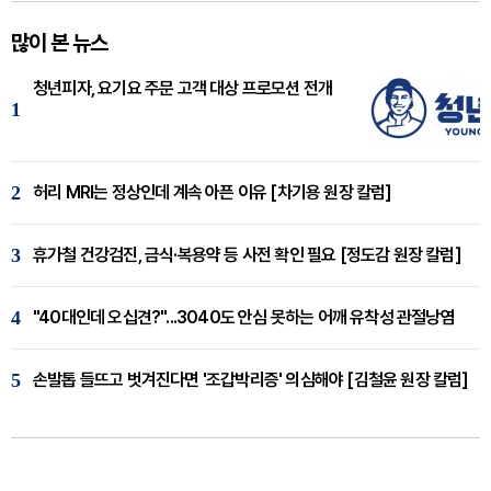
많이 본 뉴스
청년피자, 요기요 주문 고객 대상 프로모션 전개
1
2
허리 MRI는 정상인데 계속 아픈 이유 [차기용 원장 칼럼]
3
휴가철 건강검진, 금식·복용약 등 사전 확인 필요 [정도감 원장 칼럼]
4
"40대인데 오십견?"...3040도 안심 못하는 어깨 유착성 관절낭염
5
손발톱 들뜨고 벗겨진다면 '조갑박리증' 의심해야 [김철윤 원장 칼럼]