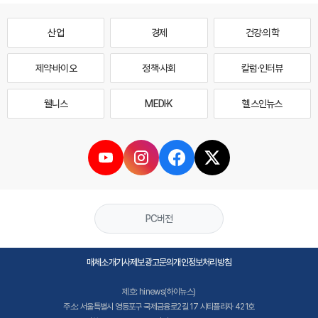
산업
경제
건강·의학
제약·바이오
정책·사회
칼럼·인터뷰
웰니스
MEDI·K
헬스인뉴스
PC버전
매체소개
기사제보
광고문의
개인정보처리방침
제호: hinews(하이뉴스)
주소: 서울특별시 영등포구 국제금융로2길 17 시티플라자 421호