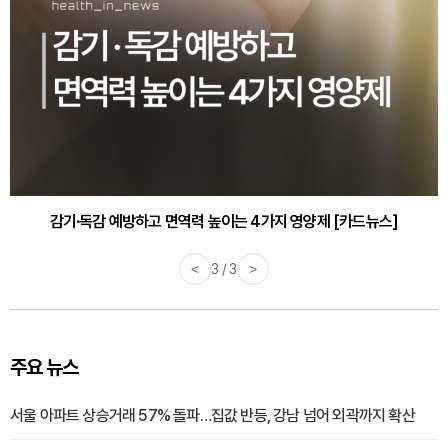
감기·독감 예방하고 면역력 높이는 4가지 영양제 [카드뉴스]
<
3 / 3
>
주요 뉴스
서울 아파트 상승거래 57% 돌파…집값 반등, 강남 넘어 외곽까지 확산