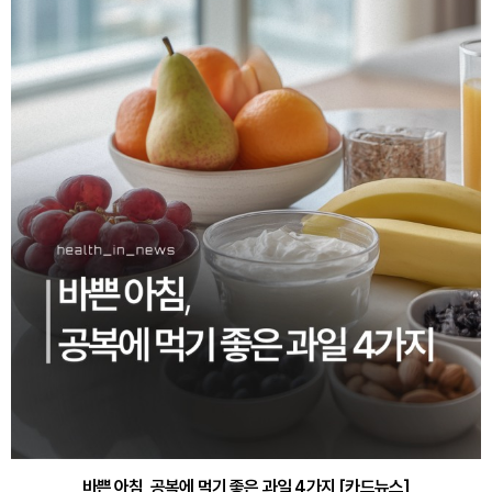
바쁜 아침, 공복에 먹기 좋은 과일 4가지 [카드뉴스]