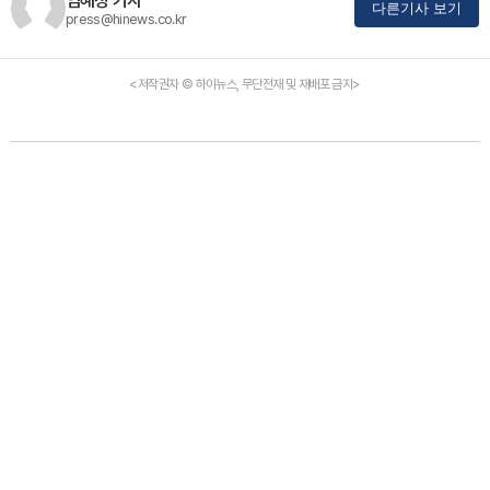
임혜정 기자
다른기사 보기
press@hinews.co.kr
<저작권자 © 하이뉴스, 무단전재 및 재배포 금지>