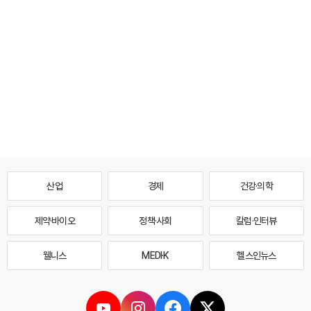
산업
경제
건강·의학
제약·바이오
정책·사회
칼럼·인터뷰
웰니스
MEDI·K
헬스인뉴스