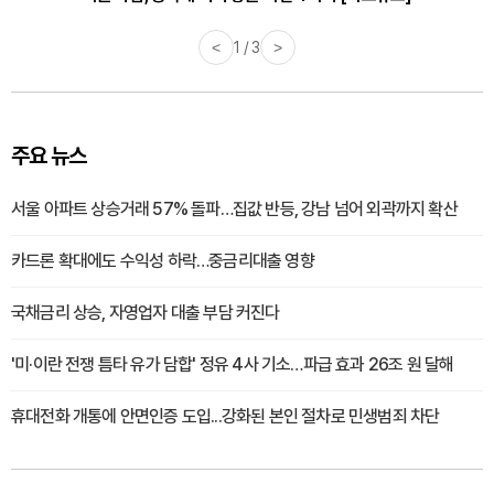
<
1 / 3
>
주요 뉴스
서울 아파트 상승거래 57% 돌파…집값 반등, 강남 넘어 외곽까지 확산
카드론 확대에도 수익성 하락…중금리대출 영향
국채금리 상승, 자영업자 대출 부담 커진다
'미·이란 전쟁 틈타 유가 담합' 정유 4사 기소…파급 효과 26조 원 달해
휴대전화 개통에 안면인증 도입...강화된 본인 절차로 민생범죄 차단