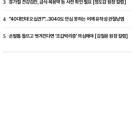
3
휴가철 건강검진, 금식·복용약 등 사전 확인 필요 [정도감 원장 칼럼]
4
"40대인데 오십견?"...3040도 안심 못하는 어깨 유착성 관절낭염
5
손발톱 들뜨고 벗겨진다면 '조갑박리증' 의심해야 [김철윤 원장 칼럼]