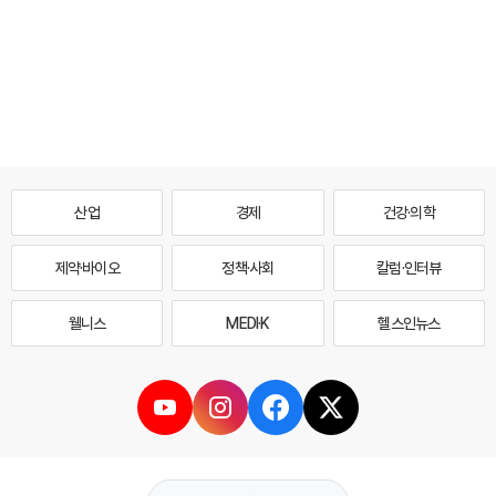
산업
경제
건강·의학
제약·바이오
정책·사회
칼럼·인터뷰
웰니스
MEDI·K
헬스인뉴스