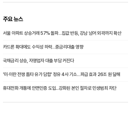
주요 뉴스
서울 아파트 상승거래 57% 돌파…집값 반등, 강남 넘어 외곽까지 확산
카드론 확대에도 수익성 하락…중금리대출 영향
국채금리 상승, 자영업자 대출 부담 커진다
'미·이란 전쟁 틈타 유가 담합' 정유 4사 기소…파급 효과 26조 원 달해
휴대전화 개통에 안면인증 도입...강화된 본인 절차로 민생범죄 차단