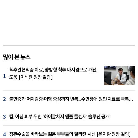
많이 본 뉴스
척추관협착증 치료, 양방향 척추 내시경으로 개선
1
도움 [이석원 원장 칼럼]
2
불면증과 어지럼증·이명 증상까지 반복...수면장애 원인 치료로 극복해야
3
킵, 아침 피부 위한 '하이알차저 앰플 클렌저' 솔루션 공개
4
정관수술을 바라보는 젊은 부부들의 달라진 시선 [윤지환 원장 칼럼]