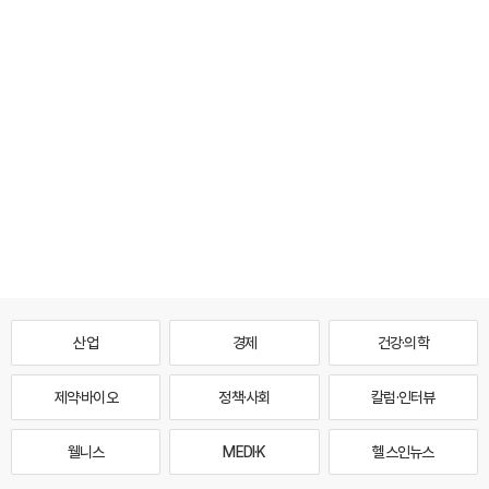
산업
경제
건강·의학
제약·바이오
정책·사회
칼럼·인터뷰
웰니스
MEDI·K
헬스인뉴스