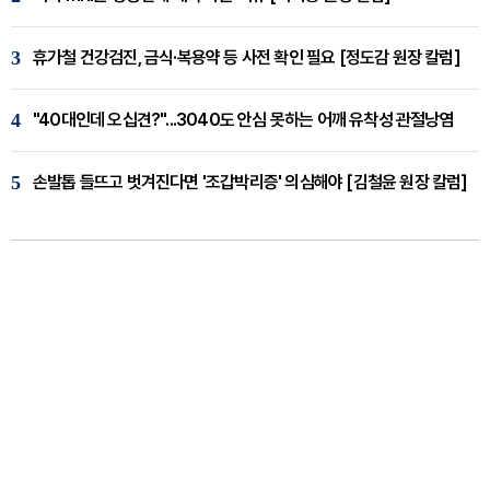
3
휴가철 건강검진, 금식·복용약 등 사전 확인 필요 [정도감 원장 칼럼]
4
"40대인데 오십견?"...3040도 안심 못하는 어깨 유착성 관절낭염
5
손발톱 들뜨고 벗겨진다면 '조갑박리증' 의심해야 [김철윤 원장 칼럼]