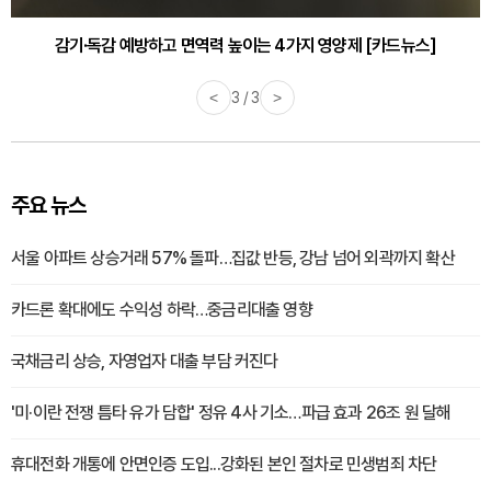
감기·독감 예방하고 면역력 높이는 4가지 영양제 [카드뉴스]
<
3 / 3
>
주요 뉴스
서울 아파트 상승거래 57% 돌파…집값 반등, 강남 넘어 외곽까지 확산
카드론 확대에도 수익성 하락…중금리대출 영향
국채금리 상승, 자영업자 대출 부담 커진다
'미·이란 전쟁 틈타 유가 담합' 정유 4사 기소…파급 효과 26조 원 달해
휴대전화 개통에 안면인증 도입...강화된 본인 절차로 민생범죄 차단