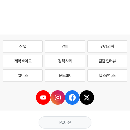
산업
경제
건강·의학
제약·바이오
정책·사회
칼럼·인터뷰
웰니스
MEDI·K
헬스인뉴스
PC버전