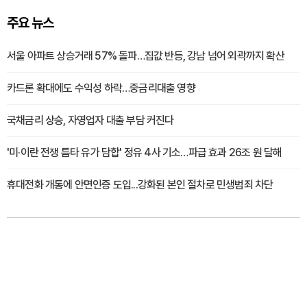
주요 뉴스
서울 아파트 상승거래 57% 돌파…집값 반등, 강남 넘어 외곽까지 확산
카드론 확대에도 수익성 하락…중금리대출 영향
국채금리 상승, 자영업자 대출 부담 커진다
'미·이란 전쟁 틈타 유가 담합' 정유 4사 기소…파급 효과 26조 원 달해
휴대전화 개통에 안면인증 도입...강화된 본인 절차로 민생범죄 차단