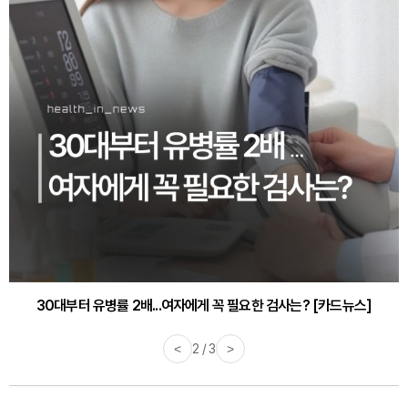
30대부터 유병률 2배...여자에게 꼭 필요한 검사는? [카드뉴스]
감기·독감 예방하고 면역력 높이는 4가지 영양제 [카드뉴스]
<
3 / 3
>