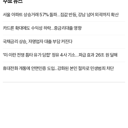
주요 뉴스
서울 아파트 상승거래 57% 돌파…집값 반등, 강남 넘어 외곽까지 확산
카드론 확대에도 수익성 하락…중금리대출 영향
국채금리 상승, 자영업자 대출 부담 커진다
'미·이란 전쟁 틈타 유가 담합' 정유 4사 기소…파급 효과 26조 원 달해
휴대전화 개통에 안면인증 도입...강화된 본인 절차로 민생범죄 차단