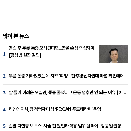
많이 본 뉴스
헬스 후 무릎 통증 오래간다면...연골 손상 의심해야
1
[김상범 원장 칼럼]
2
무릎 통증 가라앉았는데 자꾸 '휘청'...전·후방십자인대 파열 확인해야 [곽우경 원장 칼럼]
3
팔 들기 어려운 오십견, 통증 줄었다고 운동 멈추면 안 되는 이유 [이병욱 원장 칼럼]
4
리엔에이치, 암경험자 대상 ‘RE:CAN 푸드테라피’ 운영
5
손발 다한증 보톡스, 시술 전 원인과 적용 범위 살펴야 [강윤일 원장 칼럼]