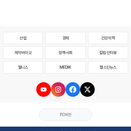
산업
경제
건강·의학
제약·바이오
정책·사회
칼럼·인터뷰
웰니스
MEDI·K
헬스인뉴스
PC버전