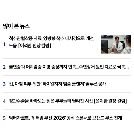
많이 본 뉴스
척추관협착증 치료, 양방향 척추 내시경으로 개선
1
도움 [이석원 원장 칼럼]
2
불면증과 어지럼증·이명 증상까지 반복...수면장애 원인 치료로 극복해야
3
킵, 아침 피부 위한 '하이알차저 앰플 클렌저' 솔루션 공개
4
정관수술을 바라보는 젊은 부부들의 달라진 시선 [윤지환 원장 칼럼]
5
닥터자르트, '워터밤 부산 2026' 공식 스폰서로 브랜드 부스 전개