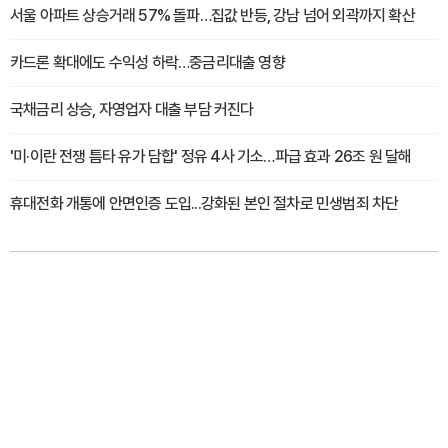
서울 아파트 상승거래 57% 돌파…집값 반등, 강남 넘어 외곽까지 확산
카드론 확대에도 수익성 하락…중금리대출 영향
국채금리 상승, 자영업자 대출 부담 커진다
'미·이란 전쟁 틈타 유가 담합' 정유 4사 기소…파급 효과 26조 원 달해
휴대전화 개통에 안면인증 도입...강화된 본인 절차로 민생범죄 차단