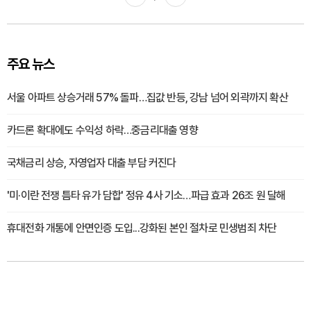
주요 뉴스
서울 아파트 상승거래 57% 돌파…집값 반등, 강남 넘어 외곽까지 확산
카드론 확대에도 수익성 하락…중금리대출 영향
국채금리 상승, 자영업자 대출 부담 커진다
'미·이란 전쟁 틈타 유가 담합' 정유 4사 기소…파급 효과 26조 원 달해
휴대전화 개통에 안면인증 도입...강화된 본인 절차로 민생범죄 차단