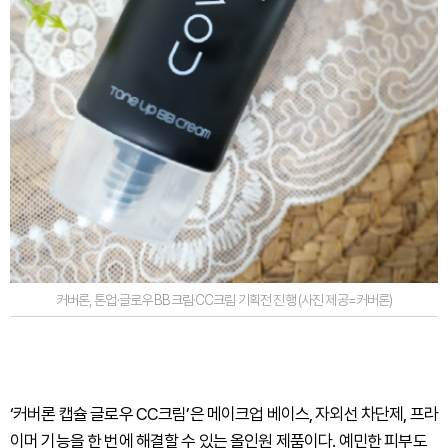
커버론, 톤업·글로우 BB크림·CC크림 기획전 진행 (사진 제공=커버론)
‘커버론 캡슐 글로우 CC크림’은 메이크업 베이스, 자외선 차단제, 프라
이머 기능을 한 번에 해결할 수 있는 올인원 제품이다. 예민한 피부도