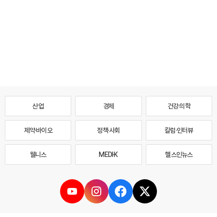
산업
경제
건강·의학
제약·바이오
정책·사회
칼럼·인터뷰
웰니스
MEDI·K
헬스인뉴스