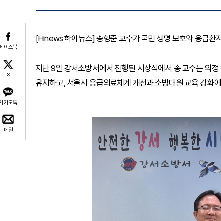
[Hinews 하이뉴스] 송형준 교수가 국민 생명 보호와 응급
페이스북
지난 9일 강서소방서에서 진행된 시상식에서 송 교수는 의정
X
유지하고, 서울시 응급의료체계 개선과 소방대원 교육 강화에
카카오톡
메일