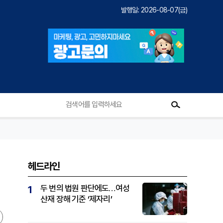
발행일: 2026-08-07(금)
헤드라인
두 번의 법원 판단에도…여성
1
산재 장해 기준 ‘제자리’