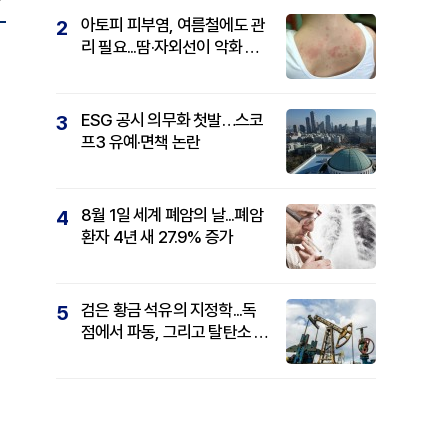
아토피 피부염, 여름철에도 관
2
리 필요...땀·자외선이 악화 요
인
ESG 공시 의무화 첫발…스코
3
프3 유예·면책 논란
8월 1일 세계 폐암의 날...폐암
4
환자 4년 새 27.9% 증가
검은 황금 석유의 지정학...독
5
점에서 파동, 그리고 탈탄소 패
권까지