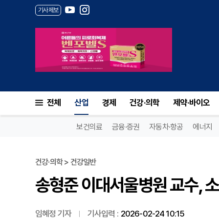
기사제보
송형준 이대서울병원 교수, 소
전체
산업
경제
건강·의학
제약·바이오
보건의료
금융·증권
자동차·항공
에너지
건강·의학 > 건강일반
송형준 이대서울병원 교수, 
임혜정 기자
기사입력 :
2026-02-24 10:15