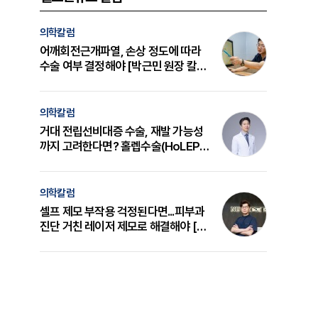
의학칼럼
어깨회전근개파열, 손상 정도에 따라
수술 여부 결정해야 [박근민 원장 칼
럼]
의학칼럼
거대 전립선비대증 수술, 재발 가능성
까지 고려한다면? 홀렙수술(HoLEP)
의 원리와 선택 기준 [길건 원장 칼럼]
의학칼럼
셀프 제모 부작용 걱정된다면...피부과
진단 거친 레이저 제모로 해결해야 [변
준석 원장 칼럼]