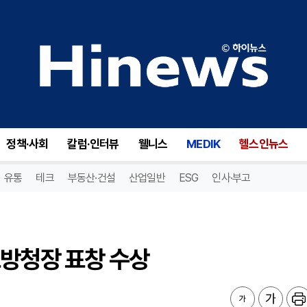
방청장 표창 수상
정책·사회
칼럼·인터뷰
웰니스
MEDIK
헬스인뉴스
유통
테크
부동산·건설
산업일반
ESG
인사·부고
소방청장 표창 수상