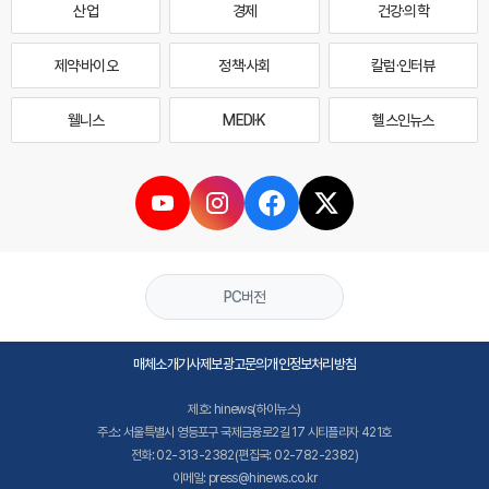
산업
경제
건강·의학
제약·바이오
정책·사회
칼럼·인터뷰
웰니스
MEDI·K
헬스인뉴스
PC버전
매체소개
기사제보
광고문의
개인정보처리방침
제호: hinews(하이뉴스)
주소: 서울특별시 영등포구 국제금융로2길 17 시티플라자 421호
전화: 02-313-2382(편집국: 02-782-2382)
이메일: press@hinews.co.kr