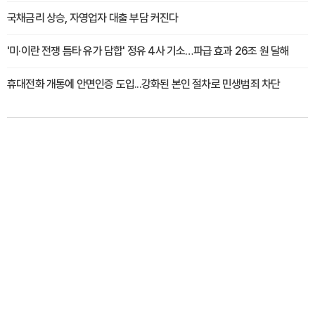
국채금리 상승, 자영업자 대출 부담 커진다
'미·이란 전쟁 틈타 유가 담합' 정유 4사 기소…파급 효과 26조 원 달해
휴대전화 개통에 안면인증 도입...강화된 본인 절차로 민생범죄 차단