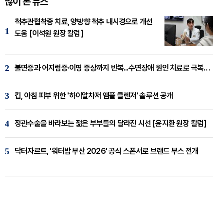
많이 본 뉴스
척추관협착증 치료, 양방향 척추 내시경으로 개선
1
도움 [이석원 원장 칼럼]
2
불면증과 어지럼증·이명 증상까지 반복...수면장애 원인 치료로 극복해야
3
킵, 아침 피부 위한 '하이알차저 앰플 클렌저' 솔루션 공개
4
정관수술을 바라보는 젊은 부부들의 달라진 시선 [윤지환 원장 칼럼]
5
닥터자르트, '워터밤 부산 2026' 공식 스폰서로 브랜드 부스 전개