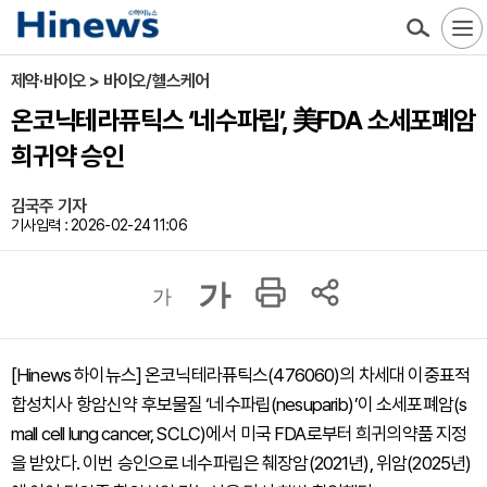
제약·바이오 > 바이오/헬스케어
온코닉테라퓨틱스 ‘네수파립’, 美FDA 소세포폐암
희귀약 승인
김국주 기자
기사입력 : 2026-02-24 11:06
가
가
[Hinews 하이뉴스] 온코닉테라퓨틱스(476060)의 차세대 이중표적
합성치사 항암신약 후보물질 ‘네수파립(nesuparib)’이 소세포폐암(s
mall cell lung cancer, SCLC)에서 미국 FDA로부터 희귀의약품 지정
을 받았다. 이번 승인으로 네수파립은 췌장암(2021년), 위암(2025년)