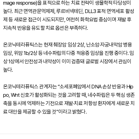
mage response)을 표적으로 하는 치료 전략이 생물학적 타당성이
높다. 최근 면역관문억제제, 루르비넥테딘, DLL3 표적 면역세포 활성
제 등 새로운 접근이 시도되지만, 여전히 화학요법 중심이며 재발 후
지속적 반응을 유도할 치료 옵션은 부족하다.
온코닉테라퓨틱스는 현재 췌장암 임상 2상, 난소암·자궁내막암 병용
임상, 위암 1b/2상 등 네수파립의 다중 적응증 임상을 진행 중이다. 임
상 1상에서 안전성과 내약성이 이미 검증돼 글로벌 시장에서 관심이
높다.
온코닉테라퓨틱스 관계자는 “소세포폐암에서 DNA 손상 반응과 Hip
po, Wnt 신호가 활성화되는 것을 고려할 때, 네수파립은 두 핵심 생존
축을 동시에 억제하는 기전으로 재발·치료 저항성 환자에게 새로운 치
료 대안을 제공할 수 있을 것”이라고 밝혔다.