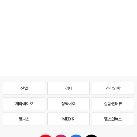
산업
경제
건강·의학
제약·바이오
정책·사회
칼럼·인터뷰
웰니스
MEDI·K
헬스인뉴스