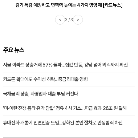
감기·독감 예방하고 면역력 높이는 4가지 영양제 [카드뉴스]
<
3 / 3
>
주요 뉴스
서울 아파트 상승거래 57% 돌파…집값 반등, 강남 넘어 외곽까지 확산
카드론 확대에도 수익성 하락…중금리대출 영향
국채금리 상승, 자영업자 대출 부담 커진다
'미·이란 전쟁 틈타 유가 담합' 정유 4사 기소…파급 효과 26조 원 달해
휴대전화 개통에 안면인증 도입...강화된 본인 절차로 민생범죄 차단