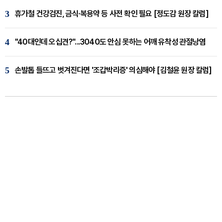
3
휴가철 건강검진, 금식·복용약 등 사전 확인 필요 [정도감 원장 칼럼]
4
"40대인데 오십견?"...3040도 안심 못하는 어깨 유착성 관절낭염
5
손발톱 들뜨고 벗겨진다면 '조갑박리증' 의심해야 [김철윤 원장 칼럼]