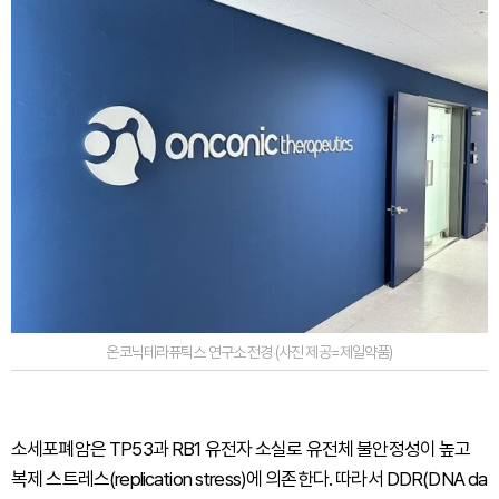
온코닉테라퓨틱스 연구소 전경 (사진 제공=제일약품)
소세포폐암은 TP53과 RB1 유전자 소실로 유전체 불안정성이 높고
복제 스트레스(replication stress)에 의존한다. 따라서 DDR(DNA da