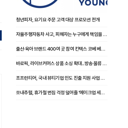
청년피자, 요기요 주문 고객 대상 프로모션 전개
자율주행자동차 사고, 피해자는 누구에게 책임을 물을 수 있을까
출산·육아 브랜드 400여 곳 참여 킨텍스 코베 베이비페어 개막
바로픽, 라이브커머스 상품 소싱 확대...방송·물류 원스톱 지원 강화
조프런티어, 국내 뷰티기업 인도 진출 지원 사업 추진
쏘내추럴, 휴가철 번짐 걱정 덜어줄 '메이크업 세팅 멀티 매직 실러' 제안