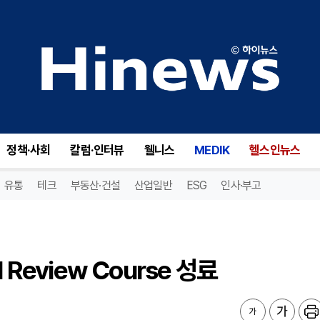
eview Course 성료
정책·사회
칼럼·인터뷰
웰니스
MEDIK
헬스인뉴스
유통
테크
부동산·건설
산업일반
ESG
인사·부고
Review Course 성료