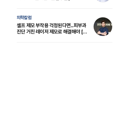
의 원리와 선택 기준 [길건 원장 칼럼]
의학칼럼
셀프 제모 부작용 걱정된다면...피부과
진단 거친 레이저 제모로 해결해야 [변
준석 원장 칼럼]