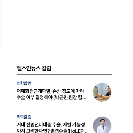
헬스인뉴스 칼럼
의학칼럼
어깨회전근개파열, 손상 정도에 따라
수술 여부 결정해야 [박근민 원장 칼
럼]
의학칼럼
거대 전립선비대증 수술, 재발 가능성
까지 고려한다면? 홀렙수술(HoLEP)