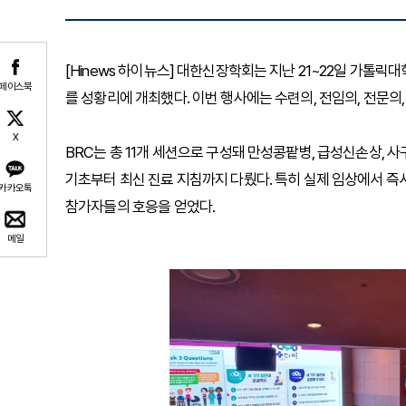
[Hinews 하이뉴스] 대한신장학회는 지난 21~22일 가톨릭대학교
페이스북
를 성황리에 개최했다. 이번 행사에는 수련의, 전임의, 전문의,
X
BRC는 총 11개 세션으로 구성돼 만성콩팥병, 급성신손상, 사
기초부터 최신 진료 지침까지 다뤘다. 특히 실제 임상에서 즉
카카오톡
참가자들의 호응을 얻었다.
메일