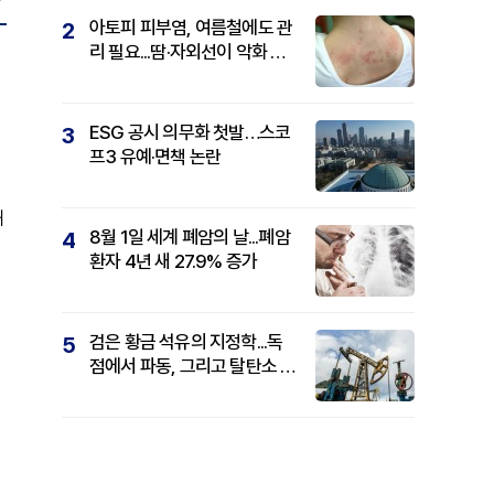
아토피 피부염, 여름철에도 관
2
리 필요...땀·자외선이 악화 요
인
ESG 공시 의무화 첫발…스코
3
프3 유예·면책 논란
해
8월 1일 세계 폐암의 날...폐암
4
환자 4년 새 27.9% 증가
검은 황금 석유의 지정학...독
5
점에서 파동, 그리고 탈탄소 패
권까지