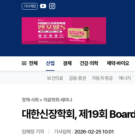
기사제보
대한신장학회, 제19회 Board R
전체
산업
경제
건강·의학
제약·바이오
보건의료
금융·증권
자동차·항공
에너지
정책·사회 > 의료학회·세미나
대한신장학회, 제19회 Board 
임혜정 기자
기사입력 :
2026-02-25 10:01