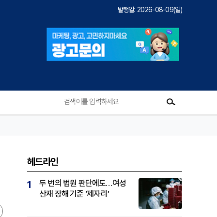
발행일: 2026-08-09(일)
헤드라인
두 번의 법원 판단에도…여성
1
산재 장해 기준 ‘제자리’