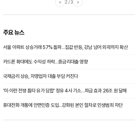
<
3 / 3
>
주요 뉴스
서울 아파트 상승거래 57% 돌파…집값 반등, 강남 넘어 외곽까지 확산
카드론 확대에도 수익성 하락…중금리대출 영향
국채금리 상승, 자영업자 대출 부담 커진다
'미·이란 전쟁 틈타 유가 담합' 정유 4사 기소…파급 효과 26조 원 달해
휴대전화 개통에 안면인증 도입...강화된 본인 절차로 민생범죄 차단