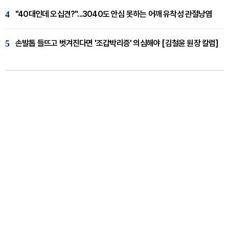
4
"40대인데 오십견?"...3040도 안심 못하는 어깨 유착성 관절낭염
5
손발톱 들뜨고 벗겨진다면 '조갑박리증' 의심해야 [김철윤 원장 칼럼]