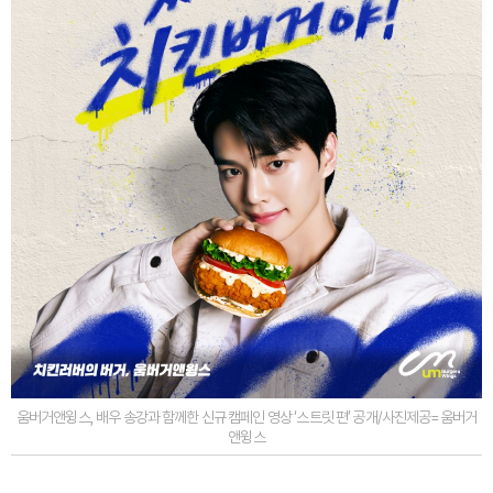
움버거앤윙스, 배우 송강과 함께한 신규 캠페인 영상 ‘스트릿 편’ 공개/사진제공=움버거
앤윙스