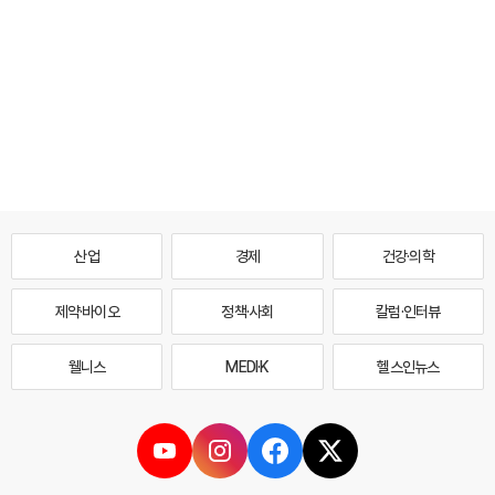
산업
경제
건강·의학
제약·바이오
정책·사회
칼럼·인터뷰
웰니스
MEDI·K
헬스인뉴스