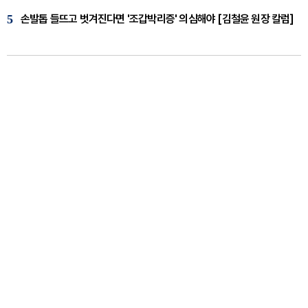
5
손발톱 들뜨고 벗겨진다면 '조갑박리증' 의심해야 [김철윤 원장 칼럼]