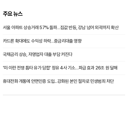
주요 뉴스
서울 아파트 상승거래 57% 돌파…집값 반등, 강남 넘어 외곽까지 확산
카드론 확대에도 수익성 하락…중금리대출 영향
국채금리 상승, 자영업자 대출 부담 커진다
'미·이란 전쟁 틈타 유가 담합' 정유 4사 기소…파급 효과 26조 원 달해
휴대전화 개통에 안면인증 도입...강화된 본인 절차로 민생범죄 차단