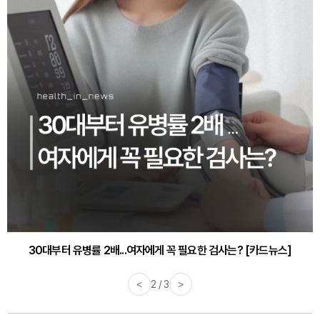
감기·독감 예방하고 면역력 높이는 4가지 영양제 [카드뉴스]
<
3 / 3
>