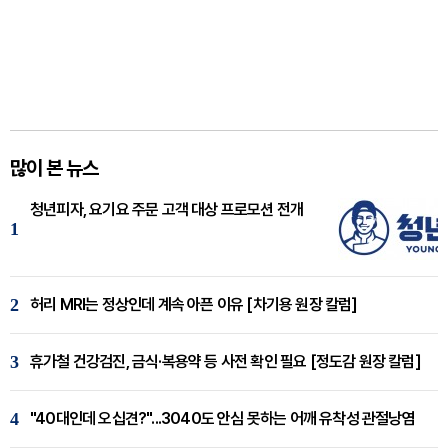
많이 본 뉴스
청년피자, 요기요 주문 고객 대상 프로모션 전개
1
2
허리 MRI는 정상인데 계속 아픈 이유 [차기용 원장 칼럼]
3
휴가철 건강검진, 금식·복용약 등 사전 확인 필요 [정도감 원장 칼럼]
4
"40대인데 오십견?"...3040도 안심 못하는 어깨 유착성 관절낭염