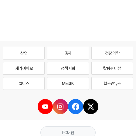
산업
경제
건강·의학
제약·바이오
정책·사회
칼럼·인터뷰
웰니스
MEDI·K
헬스인뉴스
PC버전