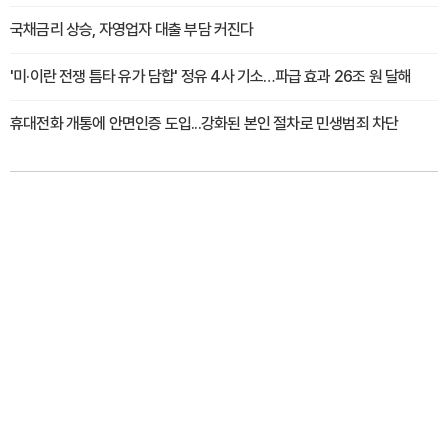
국채금리 상승, 자영업자 대출 부담 커진다
'미·이란 전쟁 틈타 유가 담합' 정유 4사 기소…파급 효과 26조 원 달해
휴대전화 개통에 안면인증 도입...강화된 본인 절차로 민생범죄 차단