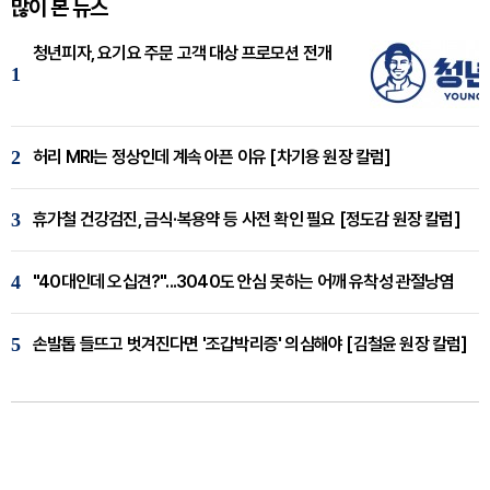
많이 본 뉴스
청년피자, 요기요 주문 고객 대상 프로모션 전개
1
2
허리 MRI는 정상인데 계속 아픈 이유 [차기용 원장 칼럼]
3
휴가철 건강검진, 금식·복용약 등 사전 확인 필요 [정도감 원장 칼럼]
4
"40대인데 오십견?"...3040도 안심 못하는 어깨 유착성 관절낭염
5
손발톱 들뜨고 벗겨진다면 '조갑박리증' 의심해야 [김철윤 원장 칼럼]