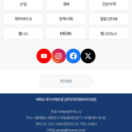
산업
경제
건강·의학
제약·바이오
정책·사회
칼럼·인터뷰
웰니스
MEDI·K
헬스인뉴스
PC버전
매체소개
기사제보
광고문의
개인정보처리방침
제호: hinews(하이뉴스)
주소: 서울특별시 영등포구 국제금융로2길 17 시티플라자 421호
전화: 02-313-2382(편집국: 02-782-2382)
이메일: press@hinews.co.kr