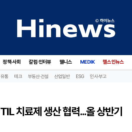
이엔셀·삼성서울병원, 고형암 TIL 치료제 생산 협력...올 상반기 임상 환자 모집
정책·사회
칼럼·인터뷰
웰니스
MEDIK
헬스인뉴스
유통
테크
부동산·건설
산업일반
ESG
인사·부고
IL 치료제 생산 협력...올 상반기