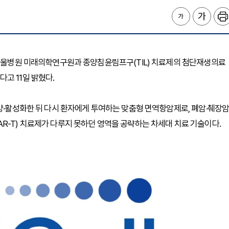
성서울병원 미래의학연구원과 종양침윤림프구(TIL) 치료제의 첨단재생의료
고 11일 밝혔다.
양·활성화한 뒤 다시 환자에게 투여하는 맞춤형 면역항암제로, 폐암·췌장암
R-T) 치료제가 다루지 못하던 영역을 공략하는 차세대 치료 기술이다.