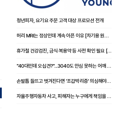
청년피자, 요기요 주문 고객 대상 프로모션 전개
허리 MRI는 정상인데 계속 아픈 이유 [차기용 원장 칼럼]
휴가철 건강검진, 금식·복용약 등 사전 확인 필요 [정도감 원장 칼럼]
"40대인데 오십견?"...3040도 안심 못하는 어깨 유착성 관절낭염
손발톱 들뜨고 벗겨진다면 '조갑박리증' 의심해야 [김철윤 원장 칼럼]
자율주행자동차 사고, 피해자는 누구에게 책임을 물을 수 있을까