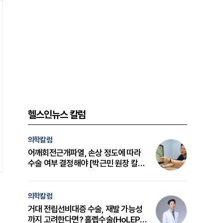
헬스인뉴스 칼럼
의학칼럼
어깨회전근개파열, 손상 정도에 따라
수술 여부 결정해야 [박근민 원장 칼
럼]
의학칼럼
거대 전립선비대증 수술, 재발 가능성
까지 고려한다면? 홀렙수술(HoLEP)