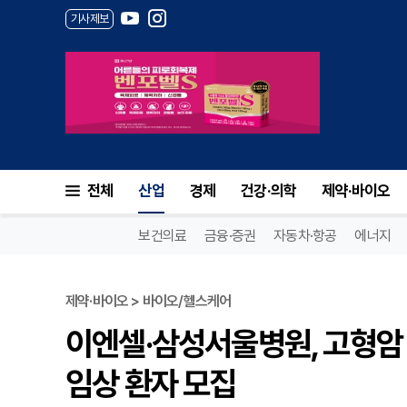
기사제보
전체
산업
경제
건강·의학
제약·바이오
보건의료
금융·증권
자동차·항공
에너지
제약·바이오 > 바이오/헬스케어
이엔셀·삼성서울병원, 고형암 T
임상 환자 모집