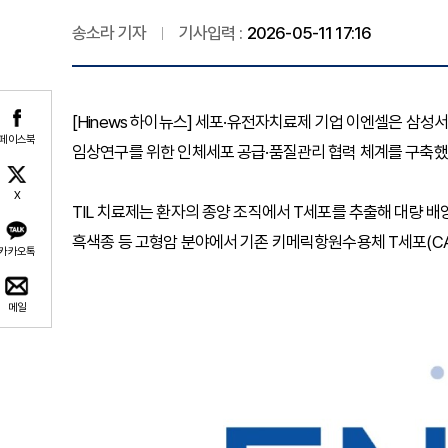
송소라 기자
기사입력 :
2026-05-11 17:16
[Hinews 하이뉴스] 세포·유전자치료제 기업 이엔셀은 삼
페이스북
임상연구를 위한 인체세포 공급·품질관리 협력 체계를 구축했다
X
TIL 치료제는 환자의 종양 조직에서 T세포를 추출해 대량 배
흑색종 등 고형암 분야에서 기존 키메릭항원수용체 T세포(CA
카카오톡
메일