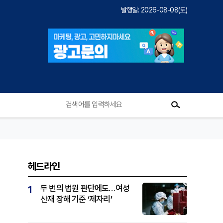
발행일: 2026-08-08(토)
헤드라인
두 번의 법원 판단에도…여성
1
산재 장해 기준 ‘제자리’