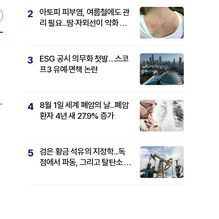
아토피 피부염, 여름철에도 관
2
리 필요...땀·자외선이 악화 요
인
ESG 공시 의무화 첫발…스코
3
프3 유예·면책 논란
·
8월 1일 세계 폐암의 날...폐암
4
환자 4년 새 27.9% 증가
검은 황금 석유의 지정학...독
5
점에서 파동, 그리고 탈탄소 패
권까지