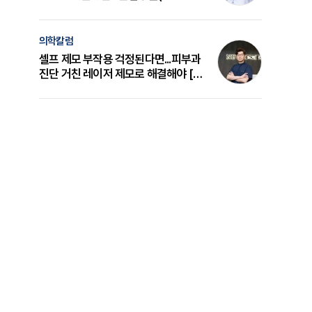
의 원리와 선택 기준 [길건 원장 칼럼]
의학칼럼
셀프 제모 부작용 걱정된다면...피부과
진단 거친 레이저 제모로 해결해야 [변
준석 원장 칼럼]