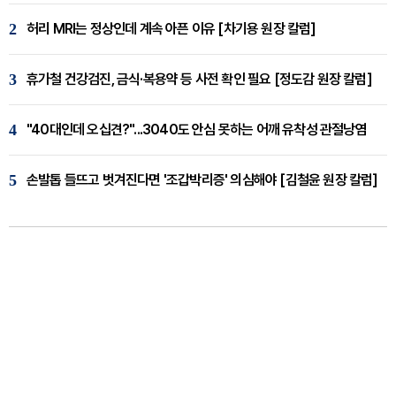
2
허리 MRI는 정상인데 계속 아픈 이유 [차기용 원장 칼럼]
3
휴가철 건강검진, 금식·복용약 등 사전 확인 필요 [정도감 원장 칼럼]
4
"40대인데 오십견?"...3040도 안심 못하는 어깨 유착성 관절낭염
5
손발톱 들뜨고 벗겨진다면 '조갑박리증' 의심해야 [김철윤 원장 칼럼]