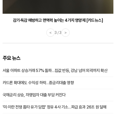
감기·독감 예방하고 면역력 높이는 4가지 영양제 [카드뉴스]
<
3 / 3
>
주요 뉴스
서울 아파트 상승거래 57% 돌파…집값 반등, 강남 넘어 외곽까지 확산
카드론 확대에도 수익성 하락…중금리대출 영향
국채금리 상승, 자영업자 대출 부담 커진다
'미·이란 전쟁 틈타 유가 담합' 정유 4사 기소…파급 효과 26조 원 달해