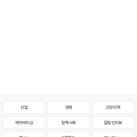
산업
경제
건강·의학
제약·바이오
정책·사회
칼럼·인터뷰