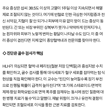
주요 증상은 섭씨 38.5도 이상의 고열이 1주일 이상 지속되면서 해열
제로 조절되지 않는 것이다. 여기에 빈혈로 인한 극심한 어지럼증과 전
신 쇠약감, 지혈이 잘 안 되거나 피부에 이유 없이 멍이 드는 증상이 동
반된다. 간 또는 비장 부위인 상복부가 붓거나 딱딱하게 만져지거나,
눈 흰자위와 피부가 노랗게 변하는 황달이 나타날 수도 있다. 이 중 여
러 증상이 겹친다면 지체 없이 종양혈액내과 전문의를 찾아야 한다.
◇ 진단은 골수 검사가 핵심
HLH가 의심되면 혈액 내 페리틴(철분 저장 단백질)과 중성지방 수치
를 확인하고, 골수 검사를 통해 대식세포가 혈구 세포를 잡아먹는 탐식
현상을 직접 확인해야 한다. 이 교수는 "진단이 늦어질수록 장기 부전
으로 진행될 확률이 급격히 높아진다"며 "초기에 스테로이드·면역억
제제·항암 화학요법으로 면역 폭주를 잠재우는 동시에 원인 질환에 대
한 병행 치료가 필수"라고 말했다. 재발 위험이 크거나 유전적 결함이
확인되면 조혈모세포 이식을 통한 근본 치료를 검토한다.