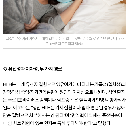
고열이 2주 이상 이어지는데 해열제도 듣지 않는다면 단순 몸살로 넘기면 안 된다. <사
진=클립아트코리아 제공>
◇ 유전성과 이차성, 두 가지 경로
HLH는 크게 유전자 결함으로 영유아기에 나타나는 가족성(일차성)과
감염·악성 종양·자가면역질환이 원인인 이차성으로 나뉜다. 성인 환자
는 주로 EB바이러스 감염이나 림프종 같은 혈액암이 발병의 방아쇠가
된다. 이 교수는 "성인 HLH는 기저 질환이나 암과 연관된 경우가 많아
단순 열병으로 치부해서는 안 된다"며 "면역력이 약해진 중장년층이
나 암 치료 경험이 있는 환자는 특히 주의해야 한다"고 말했다.