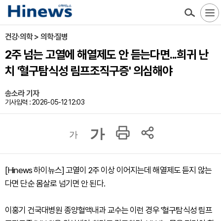
건강·의학 > 의학·질병
2주 넘는 고열에 해열제도 안 듣는다면...희귀 난
치 '혈구탐식성 림프조직구증' 의심해야
송소라 기자
기사입력 : 2026-05-12 12:03
가
가
[Hinews 하이뉴스] 고열이 2주 이상 이어지는데 해열제도 듣지 않는
다면 단순 몸살로 넘기면 안 된다.
이홍기 건국대병원 종양혈액내과 교수는 이런 경우 '혈구탐식성 림프