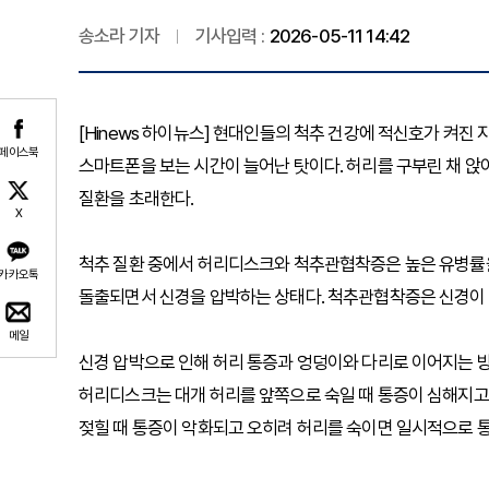
송소라 기자
기사입력 :
2026-05-11 14:42
[Hinews 하이뉴스] 현대인들의 척추 건강에 적신호가 켜진
페이스북
스마트폰을 보는 시간이 늘어난 탓이다. 허리를 구부린 채 앉
질환을 초래한다.
X
척추 질환 중에서 허리디스크와 척추관협착증은 높은 유병률을
카카오톡
돌출되면서 신경을 압박하는 상태다. 척추관협착증은 신경이
메일
신경 압박으로 인해 허리 통증과 엉덩이와 다리로 이어지는 방
허리디스크는 대개 허리를 앞쪽으로 숙일 때 통증이 심해지고 
젖힐 때 통증이 악화되고 오히려 허리를 숙이면 일시적으로 