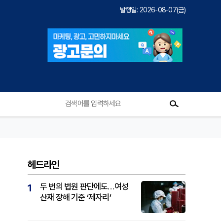
발행일: 2026-08-07(금)
헤드라인
두 번의 법원 판단에도…여성
1
산재 장해 기준 ‘제자리’