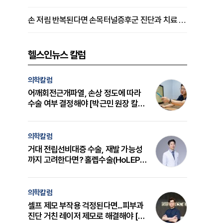
손 저림 반복된다면 손목터널증후군 진단과 치료 시기 살펴야 [김동현 원장 칼럼]
헬스인뉴스 칼럼
의학칼럼
어깨회전근개파열, 손상 정도에 따라
수술 여부 결정해야 [박근민 원장 칼
럼]
의학칼럼
거대 전립선비대증 수술, 재발 가능성
까지 고려한다면? 홀렙수술(HoLEP)
의 원리와 선택 기준 [길건 원장 칼럼]
의학칼럼
셀프 제모 부작용 걱정된다면...피부과
진단 거친 레이저 제모로 해결해야 [변