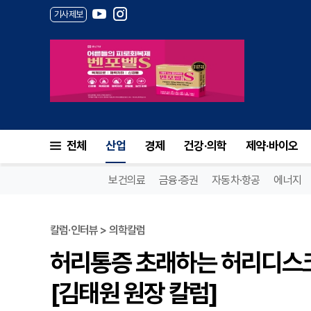
기사제보
전체
산업
경제
건강·의학
제약·바이오
보건의료
금융·증권
자동차·항공
에너지
칼럼·인터뷰 > 의학칼럼
허리통증 초래하는 허리디스크
[김태원 원장 칼럼]