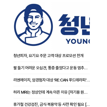
청년피자, 요기요 주문 고객 대상 프로모션 전개
팔 들기 어려운 오십견, 통증 줄었다고 운동 멈추면 안 되는 이유 [이병욱 원장 칼럼]
리엔에이치, 암경험자 대상 ‘RE:CAN 푸드테라피’ 운영
허리 MRI는 정상인데 계속 아픈 이유 [차기용 원장 칼럼]
휴가철 건강검진, 금식·복용약 등 사전 확인 필요 [정도감 원장 칼럼]