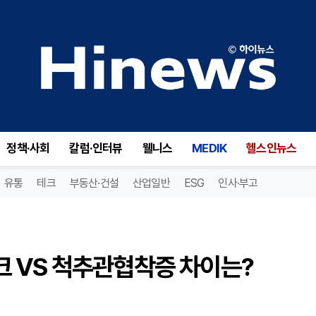
허리통증 초래하는 허리디스크 VS 척추관협착증 차이는? [김태원 원장 칼럼]
정책·사회
칼럼·인터뷰
웰니스
MEDIK
헬스인뉴스
유통
테크
부동산·건설
산업일반
ESG
인사·부고
 VS 척추관협착증 차이는?