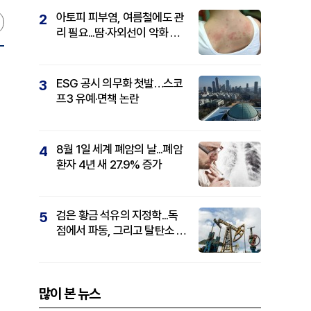
아토피 피부염, 여름철에도 관
2
리 필요...땀·자외선이 악화 요
인
ESG 공시 의무화 첫발…스코
3
프3 유예·면책 논란
8월 1일 세계 폐암의 날...폐암
4
환자 4년 새 27.9% 증가
검은 황금 석유의 지정학...독
5
점에서 파동, 그리고 탈탄소 패
권까지
많이 본 뉴스