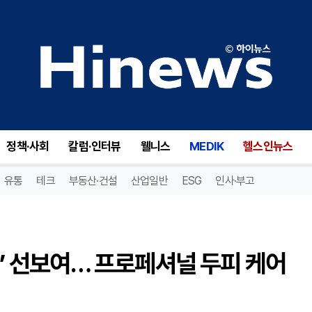
리필드, ‘cADPR 엑소좀 앰플’ 선보여… 프로페셔널 두피 케어 시장 공략
정책·사회
칼럼·인터뷰
웰니스
MEDIK
헬스인뉴스
유통
테크
부동산·건설
산업일반
ESG
인사·부고
플’ 선보여… 프로페셔널 두피 케어