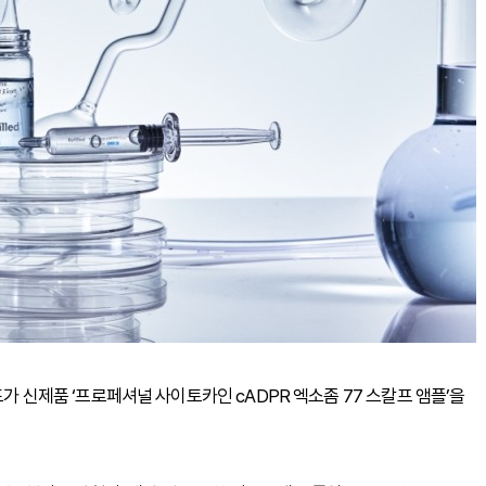
드가 신제품 ‘프로페셔널 사이토카인 cADPR 엑소좀 77 스칼프 앰플’을