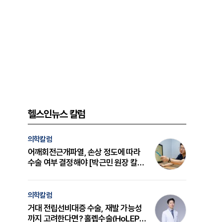
헬스인뉴스 칼럼
의학칼럼
어깨회전근개파열, 손상 정도에 따라
수술 여부 결정해야 [박근민 원장 칼
럼]
의학칼럼
거대 전립선비대증 수술, 재발 가능성
까지 고려한다면? 홀렙수술(HoLEP)