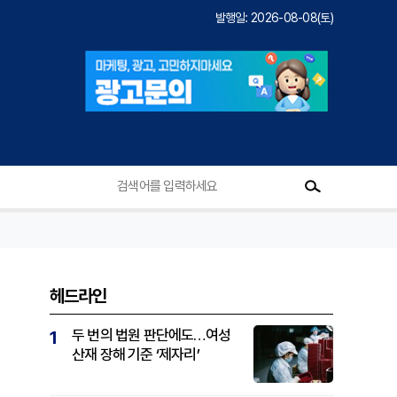
발행일: 2026-08-08(토)
헤드라인
두 번의 법원 판단에도…여성
1
산재 장해 기준 ‘제자리’