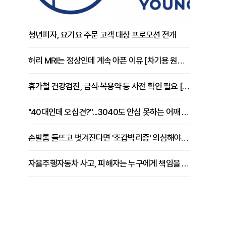
청년피자, 요기요 주문 고객 대상 프로모션 전개
허리 MRI는 정상인데 계속 아픈 이유 [차기용 원장 칼럼]
휴가철 건강검진, 금식·복용약 등 사전 확인 필요 [정도감 원장 칼럼]
"40대인데 오십견?"...3040도 안심 못하는 어깨 유착성 관절낭염
손발톱 들뜨고 벗겨진다면 '조갑박리증' 의심해야 [김철윤 원장 칼럼]
자율주행자동차 사고, 피해자는 누구에게 책임을 물을 수 있을까