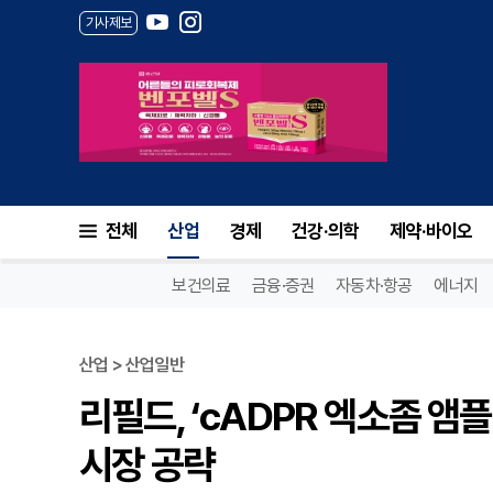
기사제보
전체
산업
경제
건강·의학
제약·바이오
보건의료
금융·증권
자동차·항공
에너지
산업 > 산업일반
리필드, ‘cADPR 엑소좀 앰
시장 공략