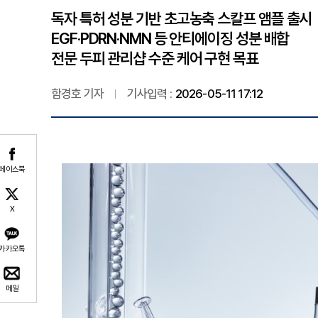
독자 특허 성분 기반 초고농축 스칼프 앰플 출시
EGF·PDRN·NMN 등 안티에이징 성분 배합
전문 두피 관리샵 수준 케어 구현 목표
함경호 기자
기사입력 :
2026-05-11 17:12
페이스북
X
카카오톡
메일