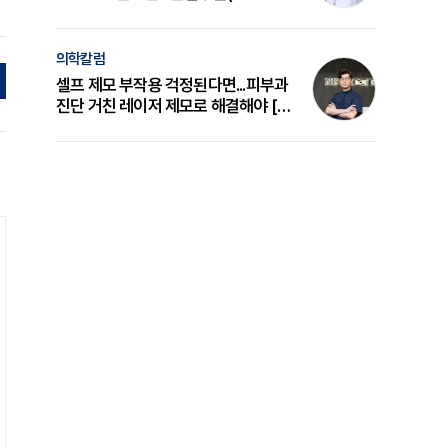
의 원리와 선택 기준 [길건 원장 칼럼]
의학칼럼
셀프 제모 부작용 걱정된다면...피부과
진단 거친 레이저 제모로 해결해야 [변
준석 원장 칼럼]