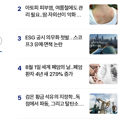
아토피 피부염, 여름철에도 관
2
리 필요...땀·자외선이 악화 요
인
ESG 공시 의무화 첫발…스코
3
프3 유예·면책 논란
8월 1일 세계 폐암의 날...폐암
4
환자 4년 새 27.9% 증가
검은 황금 석유의 지정학...독
5
점에서 파동, 그리고 탈탄소 패
권까지