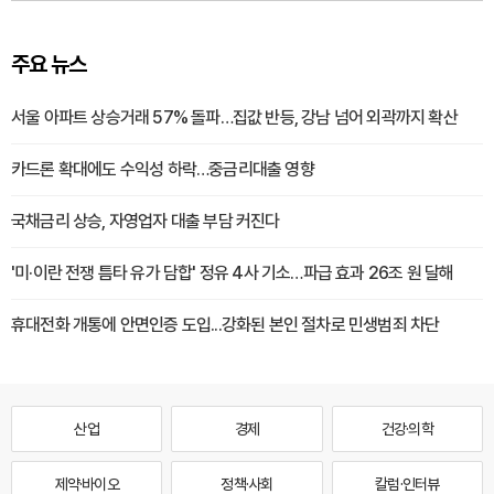
주요 뉴스
서울 아파트 상승거래 57% 돌파…집값 반등, 강남 넘어 외곽까지 확산
카드론 확대에도 수익성 하락…중금리대출 영향
국채금리 상승, 자영업자 대출 부담 커진다
'미·이란 전쟁 틈타 유가 담합' 정유 4사 기소…파급 효과 26조 원 달해
휴대전화 개통에 안면인증 도입...강화된 본인 절차로 민생범죄 차단
산업
경제
건강·의학
제약·바이오
정책·사회
칼럼·인터뷰