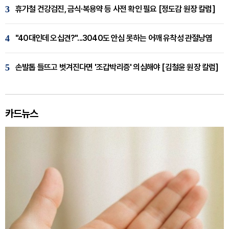
3
휴가철 건강검진, 금식·복용약 등 사전 확인 필요 [정도감 원장 칼럼]
4
"40대인데 오십견?"...3040도 안심 못하는 어깨 유착성 관절낭염
5
손발톱 들뜨고 벗겨진다면 '조갑박리증' 의심해야 [김철윤 원장 칼럼]
카드뉴스