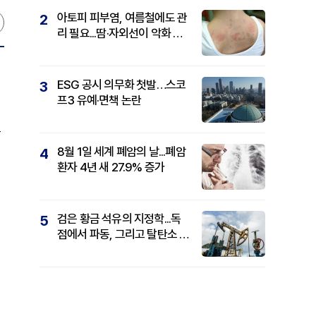
아토피 피부염, 여름철에도 관
2
리 필요...땀·자외선이 악화 요
인
ESG 공시 의무화 첫발…스코
3
프3 유예·면책 논란
로
8월 1일 세계 폐암의 날...폐암
4
환자 4년 새 27.9% 증가
검은 황금 석유의 지정학...독
5
점에서 파동, 그리고 탈탄소 패
권까지