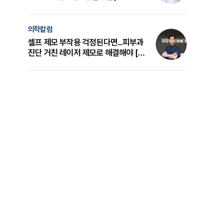
의 원리와 선택 기준 [길건 원장 칼럼]
의학칼럼
셀프 제모 부작용 걱정된다면...피부과
진단 거친 레이저 제모로 해결해야 [변
준석 원장 칼럼]