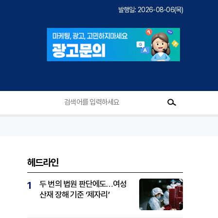
발행일: 2026-08-06(목)
헤드라인
두 번의 법원 판단에도…여성
1
산재 장해 기준 ‘제자리’