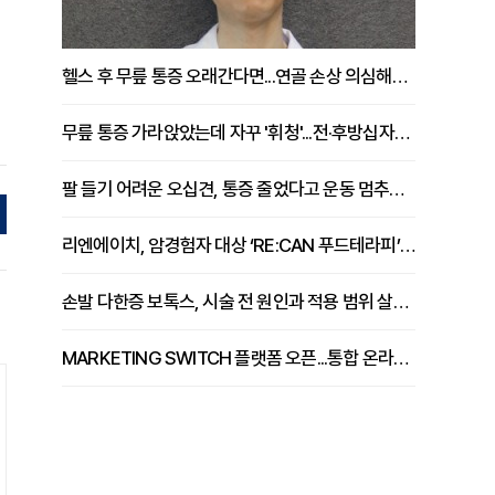
헬스 후 무릎 통증 오래간다면...연골 손상 의심해야 [김상범 원장 칼럼]
무릎 통증 가라앉았는데 자꾸 '휘청'...전·후방십자인대 파열 확인해야 [곽우경 원장 칼럼]
팔 들기 어려운 오십견, 통증 줄었다고 운동 멈추면 안 되는 이유 [이병욱 원장 칼럼]
리엔에이치, 암경험자 대상 ‘RE:CAN 푸드테라피’ 운영
손발 다한증 보톡스, 시술 전 원인과 적용 범위 살펴야 [강윤일 원장 칼럼]
MARKETING SWITCH 플랫폼 오픈...통합 온라인 마케팅 서비스 확대