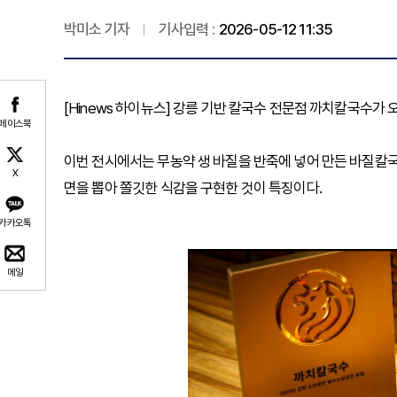
박미소 기자
기사입력 :
2026-05-12 11:35
[Hinews 하이뉴스] 강릉 기반 칼국수 전문점 까치칼국수가
페이스북
이번 전시에서는 무농약 생 바질을 반죽에 넣어 만든 바질
X
면을 뽑아 쫄깃한 식감을 구현한 것이 특징이다.
카카오톡
메일