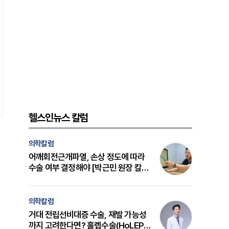
헬스인뉴스 칼럼
의학칼럼
어깨회전근개파열, 손상 정도에 따라
수술 여부 결정해야 [박근민 원장 칼
럼]
의학칼럼
거대 전립선비대증 수술, 재발 가능성
까지 고려한다면? 홀렙수술(HoLEP)