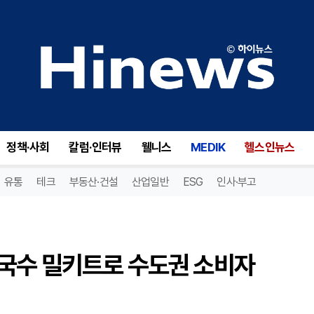
수 밀키트로 수도권 소비자 만난다
정책·사회
칼럼·인터뷰
웰니스
MEDIK
헬스인뉴스
유통
테크
부동산·건설
산업일반
ESG
인사·부고
국수 밀키트로 수도권 소비자