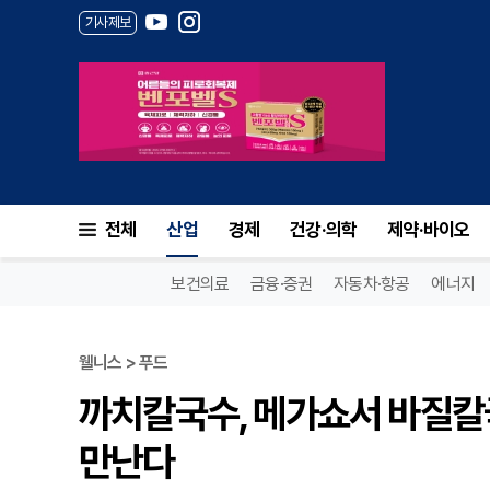
기사제보
까치칼국수, 메가쇼서 바질칼국
전체
산업
경제
건강·의학
제약·바이오
보건의료
금융·증권
자동차·항공
에너지
웰니스 > 푸드
까치칼국수, 메가쇼서 바질칼
만난다