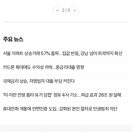
<
2 / 3
>
주요 뉴스
서울 아파트 상승거래 57% 돌파…집값 반등, 강남 넘어 외곽까지 확산
카드론 확대에도 수익성 하락…중금리대출 영향
국채금리 상승, 자영업자 대출 부담 커진다
'미·이란 전쟁 틈타 유가 담합' 정유 4사 기소…파급 효과 26조 원 달해
휴대전화 개통에 안면인증 도입...강화된 본인 절차로 민생범죄 차단