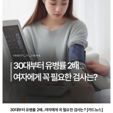
30대부터 유병률 2배...여자에게 꼭 필요한 검사는? [카드뉴스]
감기·독감 예방하고 면역력 높이는 4가지 영양제 [카드뉴스]