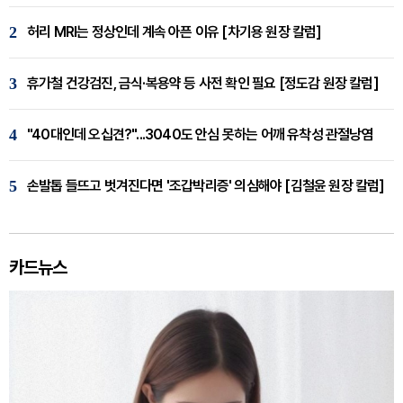
2
허리 MRI는 정상인데 계속 아픈 이유 [차기용 원장 칼럼]
3
휴가철 건강검진, 금식·복용약 등 사전 확인 필요 [정도감 원장 칼럼]
4
"40대인데 오십견?"...3040도 안심 못하는 어깨 유착성 관절낭염
5
손발톱 들뜨고 벗겨진다면 '조갑박리증' 의심해야 [김철윤 원장 칼럼]
카드뉴스