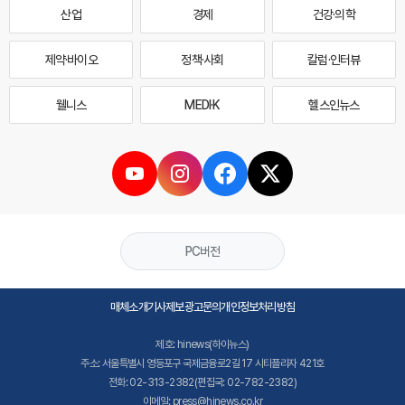
산업
경제
건강·의학
제약·바이오
정책·사회
칼럼·인터뷰
웰니스
MEDI·K
헬스인뉴스
PC버전
매체소개
기사제보
광고문의
개인정보처리방침
제호: hinews(하이뉴스)
주소: 서울특별시 영등포구 국제금융로2길 17 시티플라자 421호
전화: 02-313-2382(편집국: 02-782-2382)
이메일: press@hinews.co.kr