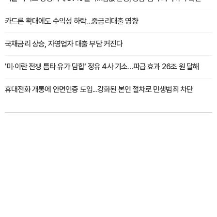
카드론 확대에도 수익성 하락…중금리대출 영향
국채금리 상승, 자영업자 대출 부담 커진다
'미·이란 전쟁 틈타 유가 담합' 정유 4사 기소…파급 효과 26조 원 달해
휴대전화 개통에 안면인증 도입...강화된 본인 절차로 민생범죄 차단