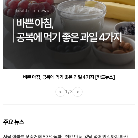
30대부터 유병률 2배...여자에게 꼭 필요한 검사는? [카드뉴스]
바쁜 아침, 공복에 먹기 좋은 과일 4가지 [카드뉴스]
<
1 / 3
>
주요 뉴스
서울 아파트 상승거래 57% 돌파…집값 반등, 강남 넘어 외곽까지 확산