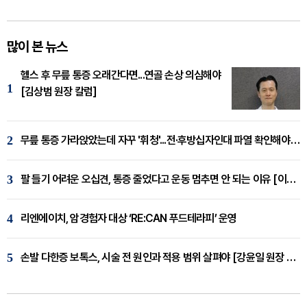
많이 본 뉴스
헬스 후 무릎 통증 오래간다면...연골 손상 의심해야
1
[김상범 원장 칼럼]
2
무릎 통증 가라앉았는데 자꾸 '휘청'...전·후방십자인대 파열 확인해야 [곽우경 원장 칼럼]
3
팔 들기 어려운 오십견, 통증 줄었다고 운동 멈추면 안 되는 이유 [이병욱 원장 칼럼]
4
리엔에이치, 암경험자 대상 ‘RE:CAN 푸드테라피’ 운영
5
손발 다한증 보톡스, 시술 전 원인과 적용 범위 살펴야 [강윤일 원장 칼럼]