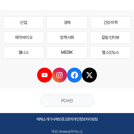
산업
경제
건강·의학
제약·바이오
정책·사회
칼럼·인터뷰
웰니스
MEDI·K
헬스인뉴스
PC버전
매체소개
기사제보
광고문의
개인정보처리방침
제호: hinews(하이뉴스)