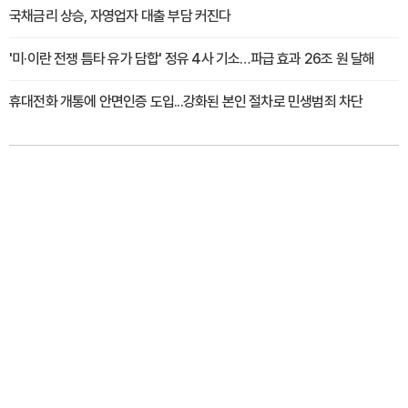
국채금리 상승, 자영업자 대출 부담 커진다
'미·이란 전쟁 틈타 유가 담합' 정유 4사 기소…파급 효과 26조 원 달해
휴대전화 개통에 안면인증 도입...강화된 본인 절차로 민생범죄 차단