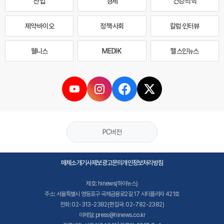
산업
경제
건강·의학
제약·바이오
정책·사회
칼럼·인터뷰
웰니스
MEDI·K
헬스인뉴스
PC버전
매체소개
기사제보
광고문의
개인정보처리방침
제호: hinews(하이뉴스)
주소: 서울특별시 영등포구 국제금융로2길 17 시티플라자 421호
전화: 02-313-2382(편집국: 02-782-2382)
이메일: press@hinews.co.kr