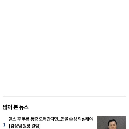
많이 본 뉴스
헬스 후 무릎 통증 오래간다면...연골 손상 의심해야
1
[김상범 원장 칼럼]