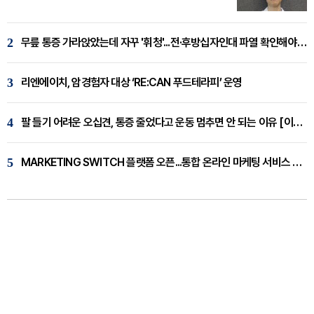
2
무릎 통증 가라앉았는데 자꾸 '휘청'...전·후방십자인대 파열 확인해야 [곽우경 원장 칼럼]
3
리엔에이치, 암경험자 대상 ‘RE:CAN 푸드테라피’ 운영
4
팔 들기 어려운 오십견, 통증 줄었다고 운동 멈추면 안 되는 이유 [이병욱 원장 칼럼]
5
MARKETING SWITCH 플랫폼 오픈...통합 온라인 마케팅 서비스 확대