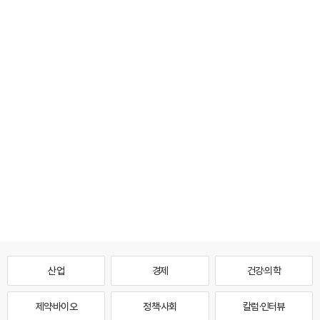
산업
경제
건강·의학
제약·바이오
정책·사회
칼럼·인터뷰