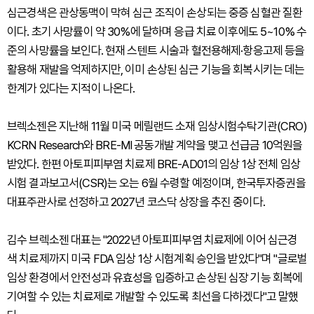
심근경색은 관상동맥이 막혀 심근 조직이 손상되는 중증 심혈관 질환
이다. 초기 사망률이 약 30%에 달하며 응급 치료 이후에도 5~10% 수
준의 사망률을 보인다. 현재 스텐트 시술과 혈전용해제·항응고제 등을
활용해 재발을 억제하지만, 이미 손상된 심근 기능을 회복시키는 데는
한계가 있다는 지적이 나온다.
브렉소젠은 지난해 11월 미국 메릴랜드 소재 임상시험수탁기관(CRO)
KCRN Research와 BRE-MI 공동개발 계약을 맺고 선급금 10억원을
받았다. 한편 아토피피부염 치료제 BRE-AD01의 임상 1상 전체 임상
시험 결과보고서(CSR)는 오는 6월 수령할 예정이며, 한국투자증권을
대표주관사로 선정하고 2027년 코스닥 상장을 추진 중이다.
김수 브렉소젠 대표는 "2022년 아토피피부염 치료제에 이어 심근경
색 치료제까지 미국 FDA 임상 1상 시험계획 승인을 받았다"며 "글로벌
임상 환경에서 안전성과 유효성을 입증하고 손상된 심장 기능 회복에
기여할 수 있는 치료제로 개발할 수 있도록 최선을 다하겠다"고 말했