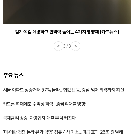
감기·독감 예방하고 면역력 높이는 4가지 영양제 [카드뉴스]
<
3 / 3
>
주요 뉴스
서울 아파트 상승거래 57% 돌파…집값 반등, 강남 넘어 외곽까지 확산
카드론 확대에도 수익성 하락…중금리대출 영향
국채금리 상승, 자영업자 대출 부담 커진다
'미·이란 전쟁 틈타 유가 담합' 정유 4사 기소…파급 효과 26조 원 달해